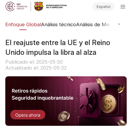
Español
rs
Enfoque Global
Análisis técnico
Análisis de Mercado
Pub
El reajuste entre la UE y el Reino
Unido impulsa la libra al alza
Publicado el: 2025-05-20
Actualizado el: 2025-05-22