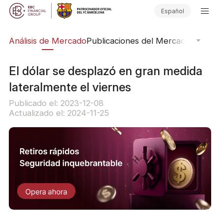
Español
ico
Análisis de Mercado
Publicaciones del Mercado
Softwar
El dólar se desplazó en gran medida
lateralmente el viernes
Publicado el: 2023-12-08
Actualizado el: 2024-11-25