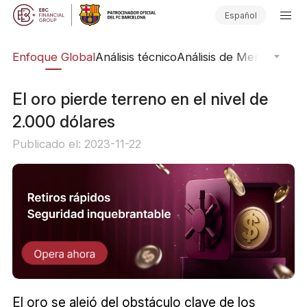
Español
rs
Enfoque Global
Análisis técnico
Análisis de Mercado
Pub
El oro pierde terreno en el nivel de
2.000 dólares
Publicado el: 2023-11-22
El oro se alejó del obstáculo clave de los