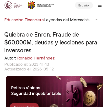
Español
ing
Educación Financiera
Leyendas del Mercado
Webinars
E
Quiebra de Enron: Fraude de
$60.000M, deudas y lecciones para
inversores
Autor:
Ronaldo Hernández
Publicado el: 2023-11-13
Actualizado el: 2026-05-12