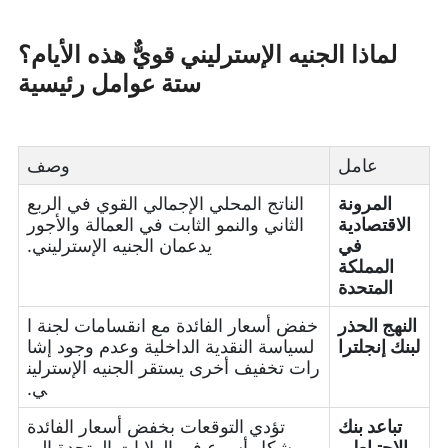
لماذا الجنيه الإسترليني قويٌّ هذه الأيام؟
ستة عوامل رئيسية
عامل
وصف
المرونة
الناتج المحلي الإجمالي القوي في الربع
الاقتصادية
الثاني والنمو الثابت في العمالة والأجور
في
يدعمان الجنيه الإسترليني.
المملكة
المتحدة
النهج الحذر
خفض أسعار الفائدة مع انقسامات لجنة ا
لبنك إنجلترا
لسياسة النقدية الداخلية وعدم وجود إشا
رات تخفيف أخرى يستقر الجنيه الإسترلين
ي.
تباعد بنك
تؤدي التوقعات بخفض أسعار الفائدة
الاحتياطي
بشكل أسرع في الولايات المتحدة إلى