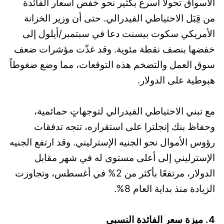
الأسواق تحولاً أسرع بكثير نحو خفض أسعار الفائدة
من قِبَل الاحتياطي الفيدرالي. حتى أن وزير الخزانة
الأمريكي سكوت بيسنت دعا في سبتمبر/أيلول إلى
خفضها بنصف نقطة مئوية. وقد غذّت مؤشرات ضعف
سوق العمل والتضخم هذه التوقعات، مما وضع ضغوطاً
هبوطية على الدولار.
مع تبني الاحتياطي الفيدرالي لتوجهاتٍ حمائمية،
وحفاظ بنك إنجلترا على استقراره، تتجه تدفقات
رؤوس الأموال نحو الجنيه الإسترليني. وقد ارتفع الجنيه
الإسترليني إلى أعلى مستوى له في شهر مقابل
الدولار، مرتفعًا بأكثر من 2% في أغسطس، وتجاوزت
الزيادة منذ بداية العام 8%.
4. ميزة سعر الفائدة النسبي