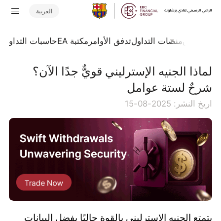
العربية
جلة السوق
منصات التداول
تدفق الأوامر
مكتبة EA
حاسبات التداول
ا
لماذا الجنيه الإسترليني قويٌّ جدًا الآن؟
شرحٌ لستة عوامل
اريخ النشر: 2025-08-15
يتمتع الجنيه الإسترليني بالقوة حاليًا بفضل البيانات