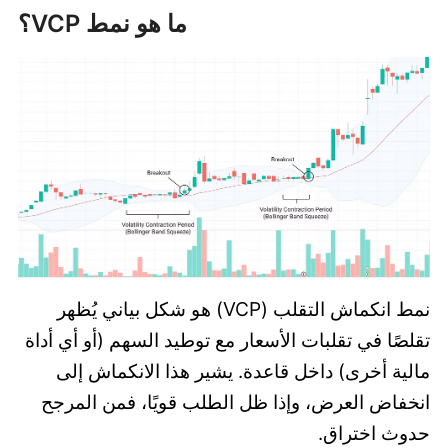
ما هو نمط VCP؟
نمط انكماش التقلب (VCP) هو شكل بياني يُظهر
تقلصًا في تقلبات الأسعار مع توطيد السهم (أو أي أداة
مالية أخرى) داخل قاعدة. يشير هذا الانكماش إلى
انخفاض العرض، وإذا ظل الطلب قويًا، فمن المرجح
حدوث اختراق.