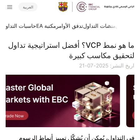
العربية
جلة السوق
منصات التداول
تدفق الأوامر
مكتبة EA
حاسبات التداول
ا
ما هو نمط VCP؟ أفضل استراتيجية تداول
لتحقيق مكاسب كبيرة
اريخ النشر: 2025-07-21
في التداول، يُمكن أن يُشكّل تمييز أنماط الرسوم