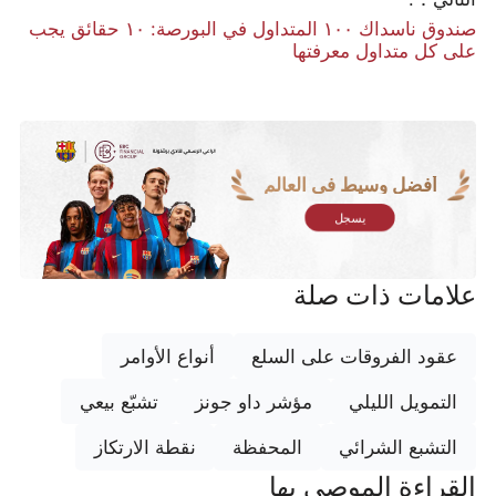
صندوق ناسداك ١٠٠ المتداول في البورصة: ١٠ حقائق يجب
على كل متداول معرفتها
أفضل وسيط في العالم
يسجل
علامات ذات صلة
عقود الفروقات على السلع
أنواع الأوامر
التمويل الليلي
مؤشر داو جونز
تشبّع بيعي
التشبع الشرائي
المحفظة
نقطة الارتكاز
القراءة الموصى بها