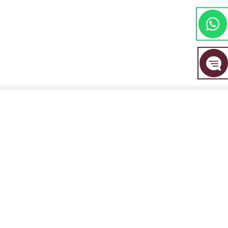
مجموعة EBC المالية هي علامة تجارية مشتركة بين مجموعة من الكيانات المنفصلة، ​​
كل منها مرخصة ومنظمة من قبل سلطتها المالية المعنية.
EBC Financial Group (SVG) LLC: مرخصة من قبل هيئة الخدمات المالية في سانت
فينسنت وجزر غرينادين (SVGFSA). رقم تسجيل الشركة: 353 LLC 2020. العنوان
المسجل: Euro House, Richmond Hill Road, Kingstown, VC0100, St. Vincent