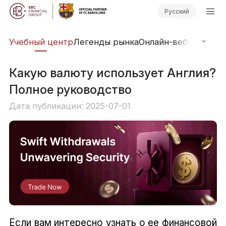
Русский
рь
Учебный центр
Легенды рынка
Онлайн-вебинары
Фи
Какую валюту использует Англия?
Полное руководство
Дата публикации: 2025-07-01
Если вам интересно узнать о ее финансовой