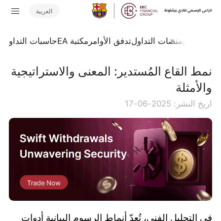
العربية
جلة السوق
منصات التداول
تدفق الأوامر
مكتبة EA
حاسبات التداول
ا
نمط القاع المُستدير: المعنى والاستراتيجية
والأمثلة
اريخ النشر: 2025-06-17
في التحليل الفني، تُعدّ أنماط الرسوم البيانية أدوات