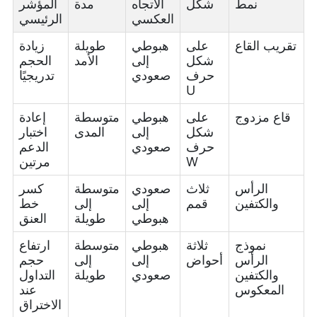
نمط
شكل
الاتجاه
مدة
المؤشر
العكسي
الرئيسي
تقريب القاع
على
هبوطي
طويلة
زيادة
شكل
إلى
الأمد
الحجم
حرف
صعودي
تدريجيًا
U
قاع مزدوج
على
هبوطي
متوسطة
إعادة
شكل
إلى
المدى
اختبار
حرف
صعودي
الدعم
W
مرتين
الرأس
ثلاث
صعودي
متوسطة
كسر
والكتفين
قمم
إلى
إلى
خط
هبوطي
طويلة
العنق
نموذج
ثلاثة
هبوطي
متوسطة
ارتفاع
الرأس
أحواض
إلى
إلى
حجم
والكتفين
صعودي
طويلة
التداول
المعكوس
عند
الاختراق