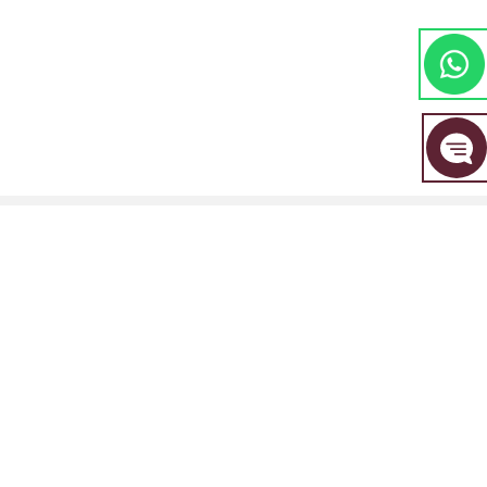
مجموعة EBC المالية هي علامة تجارية مشتركة بين مجموعة من الكيانات المنفصلة، ​​
كل منها مرخصة ومنظمة من قبل سلطتها المالية المعنية.
EBC Financial Group (SVG) LLC: مرخصة من قبل هيئة الخدمات المالية في سانت
فينسنت وجزر غرينادين (SVGFSA). رقم تسجيل الشركة: 353 LLC 2020. العنوان
المسجل: Euro House, Richmond Hill Road, Kingstown, VC0100, St. Vincent