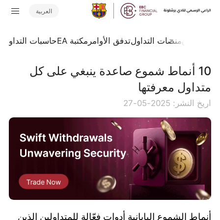
العربية
جلة السوق
منصات التداول
تدفق الأوامر
مكتبة EA
حاسبات التداول
ا
10 أنماط شموع صاعدة ينبغي على كل
متداول معرفتها
اريخ النشر: 2025-05-27
أنماط الشموع اليابانية أدوات فعّالة للمتداولين الذين