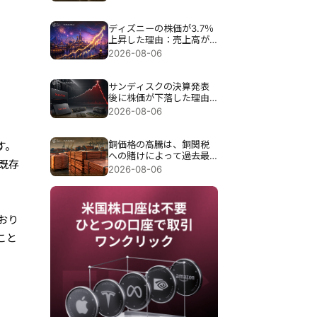
ディズニーの株価が3.7％
上昇した理由：売上高が
予想を下回ったにもかか
2026-08-06
わらず、なぜ上昇したの
か？
サンディスクの決算発表
後に株価が下落した理由
は、過去最高の89億7000
2026-08-06
万ドルの売上高にもかか
わらず約13％急落したこ
とだ。
銅価格の高騰は、銅関税
す。
への賭けによって過去最
既存
高の6,703ドルまで押し上
2026-08-06
げられた。
おり
こと