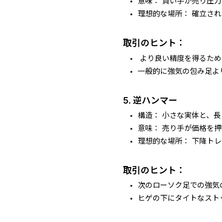
意味： 買い手が売り圧
理想的な場所： 確立さ
取引のヒント：
より良い精度を得るため
一般的に強気の包み足よ
5. 逆ハン
マー
構造： 小さな実体と、
意味： 売り手が価格を
理想的な場所： 下降ト
取引のヒント：
次のローソク足での強気
ヒゲの下にタイトなスト