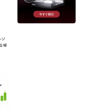
レジ
る場