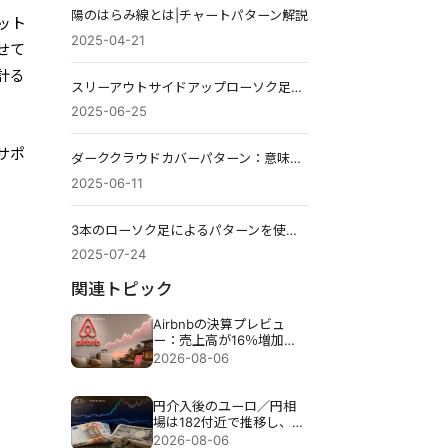
陽のはらみ線とは|チャートパターン解説
ット
2025-04-21
せて
計る
スリーアウトサイドアップローソク足パターン：仕組みを解説
2025-06-25
サポ
ダーククラウドカバーパターン：意味、戦略、例
2025-06-11
3本のローソク足によるパターンを使った取引方法：完全ガイド
2025-07-24
関連トピック
Airbnbの決算プレビュ
ー：売上高が16％増加し
ても、Airbnbの株価が下
2026-08-06
落する可能性がある理由
円介入後のユーロ／円相
場は182付近で推移し、円
介入が試される。
2026-08-06