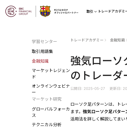
トレードアカデミ
取引
トレードアカデミー
金融知識
学習センター
取引用語集
強気ローソ
金融知識
マーケットレジェン
のトレーダ
ド
オンラインウェビナ
公開日: 2025-05-27
更新日: 20
ー
マーケット研究
ローソク足パターンは、トレ
グローバルフォーカ
ます。
強気ローソク足パター
ス
活用法を詳しく解説してまい
テクニカル分析