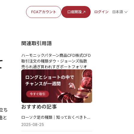
FCAアカウント
口座開設
ログイン
日本語
関連取引用語
ハーモニックパターン
商品CFD
株式CFD
て
取引注文の種類
ダウ・ジョーンズ指数
売られ過ぎ
買われすぎ
ポートフォリオ
おすすめの記事
立ち
ローソク足の種類｜知っておくべきトップ20のパターン
造と
2025-08-25