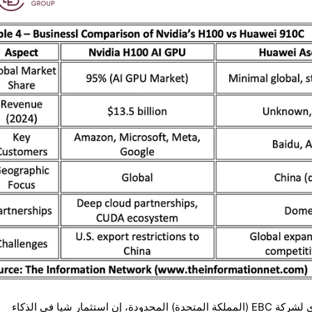
قال ديفيد باريت، الرئيس التنفيذي لشركة EBC (المملكة المتحدة) المحدودة، إن استثمار شيا في الذكاء