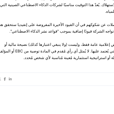
تهلاك. يُعدّ هذا التوقيت مناسبًا لشركات الذكاء الاصطناعي الصينية التي
مياه.
لات عن شكوكهم في أن القيود الأخيرة المفروضة على إنفيديا ستحقق هد
واجه الشركة قيودًا إضافية بموجب "قواعد نشر الذكاء الاصطناعي".
ض إعلامية عامة فقط، وليست (ولا ينبغي اعتبارها كذلك) نصيحة مالية أو
استثمارية أو غيرها من النصائح التي يُعتمد عليها. لا يُمثل أي رأي مُقدم ف
لة أو استراتيجية استثمارية مُعينة مُناسبة لأي شخص مُحدد.