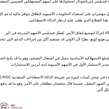
فيديليتي إنترناشونال استحواذها على أسهم المستهلكين الصينيين المتعثر
ل مؤشراتٍ على استعداد الحكومات الآسيوية لإطلاق حوافز مالية لدعم الإ
ظ هذا القطاع الذي طغى عليه ازدهار الذكاء الاصطناعي.
أدرجت السلطات الصينية مؤخرًا 48 إجراءً لتوسيع إنفاق الأسر. تُفضّل فيديليتي الأسهم المدرجة في البر
 هونغ كونغ، نظرًا لأن الأولى قد تستفيد أكثر من إجراءات الدعم التي تتخذ
لسلع الاستهلاكية الأساسية يتمثل في اشتعال التضخم، وهو ما قد يكبح ال
ير الاستثمار الأول في الأسهم الآسيوية لدى أبردين للاستثمارات.
تعتزم شركة هواوي تكنولوجيز البدء 
ن الشهر المقبل، حسبما قال شخصان مطلعان على الأمر، وهو ما قد يدفع
كل أكبر.