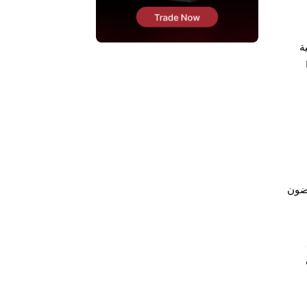
ة
غضون