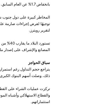
بانخفاض 1.7% عن العام السابق.
المخاطر كبيرة على دول جنوب شرق
توجيهًا لفرض إجراءات صارمة على 
لتقرير رويترز.
تستورد ا
المصانع والإشراف على إصدار مل
سباق الحواجز
يتراجع حجم التداول رغم استمرار 
ذلك، وصلت أسهم البنوك الكبرى م
تركزت عمليات الشراء على القطاع
والقطاع الاستهلاكي وأشباه المو
استثماراتهم.