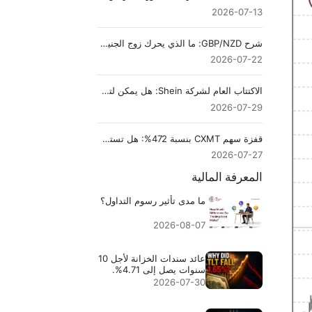
2026-07-13
شرح GBP/NZD: ما الذي يحرك زوج الجنيه مقابل الدولار النيوزيلندي؟
2026-07-22
الاكتتاب العام لشركة Shein: هل يمكن لتقييم بقيمة $50B أن يصمد أمام تحقيق FTC وخسارة بقيمة $99M؟
2026-07-29
قفزة سهم CXMT بنسبة 472%: هل تستطيع الصين كسر احتكار العمالقة الثلاثة لشرائح الذاكرة؟
2026-07-27
المعرفة المالية
ما مدى تأثير رسوم التداول؟
2026-08-07
عائد سندات الخزانة لأجل 10
سنوات يصل إلى 4.71%.
لماذا هبط TLT بنسبة
2026-07-30
1.65%؟