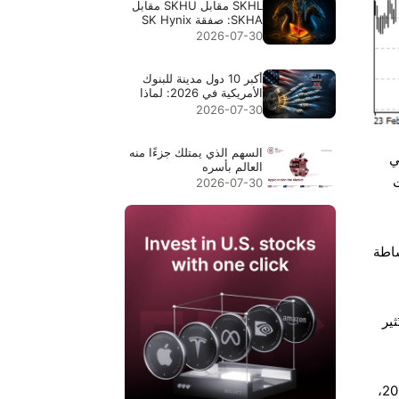
SKHL مقابل SKHU مقابل
SKHA: صفقة SK Hynix
ذات الرؤوس الثلاثة
2026-07-30
أكبر 10 دول مدينة للبنوك
الأمريكية في 2026: لماذا
تتصدر جزر كايمان المركز
2026-07-30
الأول
السهم الذي يمتلك جزءًا منه
ي
العالم بأسره
بيانات
2026-07-30
ساطة
ثير
بلغ صافي الربح المجمع للشركات المدرجة في بورصتي شانغهاي وشنتشن 3.383 تريليون يوان في عام 2018،