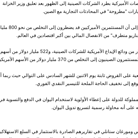
ت الأميركية بطرد الشركات الصينية إلى الظهور بعد تعليق وزير الخزانة
رات "مطروحة" في المحادثات التجارية مع الصين.
وتشير تقديرات جولدمان ساكس إلى أن المستثمرين الأميركيين قد يضطرون إلى التخلص
اريو متطرف" من الانفصال المالي بين أكبر اقتصادين في العالم.
يشمل ذلك حوالي 250 مليار دولار من ودائع الإيداع الأمريكية للشركات الصينية، و522 مليا
ون إلى التخلص من 370 مليار دولار من الأسهم الأمريكية.
عية على القروض ثابتة يوم الاثنين للشهر السادس على التوالي حيث ربما 
توقع إلى تخفيف الحاجة الملحة للتيسير النقدي الفوري.
ملوكة للدولة على إعطاء الأولوية لاستخدام اليوان في الدفع والتسوية في
ه على أنه محاولة رسمية لتسريع تدويل اليوان.
ومورغان ستانلي في تقاريرهم الصادرة بالاستثمار في السلع الاستهلاكي