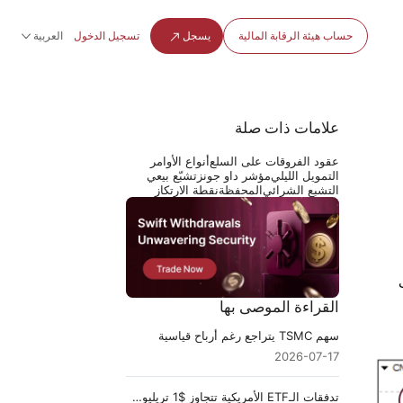
حساب هيئة الرقابة المالية
يسجل
تسجيل الدخول
العربية
علامات ذات صلة
عقود الفروقات على السلع
أنواع الأوامر
التمويل الليلي
مؤشر داو جونز
تشبّع بيعي
التشبع الشرائي
المحفظة
نقطة الارتكاز
القراءة الموصى بها
سهم TSMC يتراجع رغم أرباح قياسية
2026-07-17
تدفقات الـETF الأمريكية تتجاوز $1 تريليون في 2026: إلى أين تتجه الأموال؟