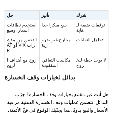
شرك
تأثير
حل
توقفات ضيقة لل
يبيع مبكرا جدا
استخدم نطاقات
غاية
أسعار أوسع
تجاهل التقلبات
مخارج غير ضرو
التحقق من مؤش
رية
رات VIX أو AT
R
لا يوجد خطة للخ
مكاسب التعافي
زوج مع أهداف ا
روج
المفقودة
لربح
بدائل لخيارات وقف الخسارة
هل أنت غير مقتنع بخيارات وقف الخسارة؟ جرّب
البدائل. تتضمن عمليات وقف الخسارة الذهنية مراقبة
الأسعار والبيع يدويًا. هذا يجنّبك الوقوع في فخّ الأتمتة،