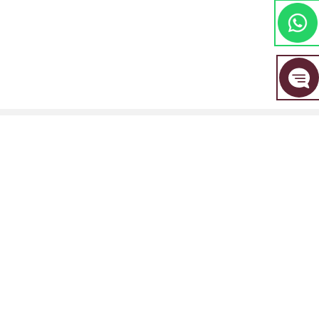
مجموعة EBC المالية هي علامة تجارية مشتركة بين مجموعة من الكيانات المنفصلة، ​​
كل منها مرخصة ومنظمة من قبل سلطتها المالية المعنية.
EBC Financial Group (SVG) LLC: مرخصة من قبل هيئة الخدمات المالية في سانت
فينسنت وجزر غرينادين (SVGFSA). رقم تسجيل الشركة: 353 LLC 2020. العنوان
المسجل: Euro House, Richmond Hill Road, Kingstown, VC0100, St. Vincent
and the Grenadines.