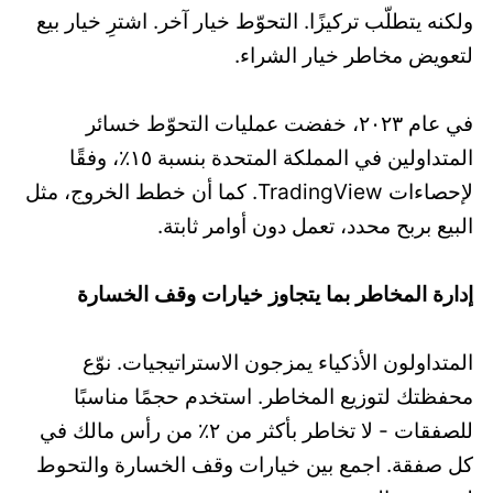
ولكنه يتطلّب تركيزًا. التحوّط خيار آخر. اشترِ خيار بيع
لتعويض مخاطر خيار الشراء.
في عام ٢٠٢٣، خفضت عمليات التحوّط خسائر
المتداولين في المملكة المتحدة بنسبة ١٥٪، وفقًا
لإحصاءات TradingView. كما أن خطط الخروج، مثل
البيع بربح محدد، تعمل دون أوامر ثابتة.
إدارة المخاطر بما يتجاوز خيارات وقف الخسارة
المتداولون الأذكياء يمزجون الاستراتيجيات. نوّع
محفظتك لتوزيع المخاطر. استخدم حجمًا مناسبًا
للصفقات - لا تخاطر بأكثر من ٢٪ من رأس مالك في
كل صفقة. اجمع بين خيارات وقف الخسارة والتحوط