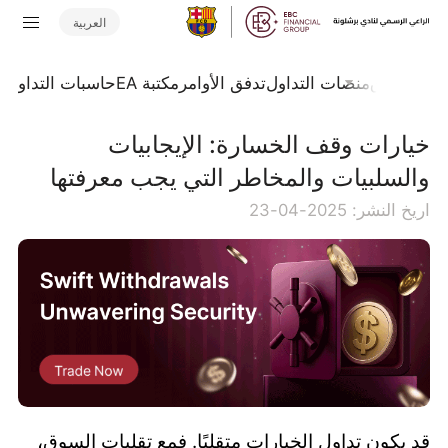
العربية
جلة السوق
منصات التداول
تدفق الأوامر
مكتبة EA
حاسبات التداول
ا
خيارات وقف الخسارة: الإيجابيات
والسلبيات والمخاطر التي يجب معرفتها
اريخ النشر: 2025-04-23
قد يكون تداول الخيارات متقلبًا. فمع تقلبات السوق،