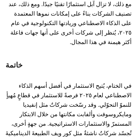
مع ذلك، لا تزال آبل استثمارًا تقنيًا جيدًا. ومع ذلك، عند
تصنيف الشركات بناءً على إمكانات نموها المعتمدة
على الذكاء الاصطناعي وريادتها التكنولوجية في عام
٢٠٢٥، يُنظر إلى شركات أخرى على أنها جهات فاعلة
أكثر هيمنة في هذا المجال.
خاتمة
في الختام، يُتيح الاستثمار في أفضل أسهم الذكاء
الاصطناعي لعام ٢٠٢٥ فرصةً للاستثمار في قطاعٍ مُهيأٍ
للنموّ التحوّلي. وقد رسّخت شركاتٌ مثل إنفيديا
ومايكروسوفت وألفابت مكانتها من خلال الابتكار
المستمرّ والاستثمارات الاستراتيجية. من جهةٍ أخرى،
تُجسّد شركاتٌ ناشئةٌ مثل كور ويف الطبيعةَ الديناميكيةَ