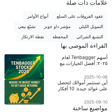
علامات ذات صلة
عقود الفروقات على السلع
أنواع الأوامر
التمويل الليلي
مؤشر داو جونز
تشبّع بيعي
التشبع الشرائي
المحفظة
نقطة الارتكاز
القراءة الموصى بها
أسهم Tenbagger لعام
٢٠٢٥: أفضل الخيارات مع
إمكانات نمو ١٠ أضعاف
2025-10-06
أين تستثمر أموالك لتحصل
على عوائد جيدة: 10 أفكار
مجربة
2025-09-10
مواضيع ساخنة