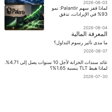
2026-08-03
لماذا قفز سهم Palantir: نمو
93% في الإيرادات، تدفق
نقدي حر بقيمة $1.2B ورفع
التوقعات
2026-08-04
المعرفة المالية
ما مدى تأثير رسوم التداول؟
2026-08-07
عائد سندات الخزانة لأجل 10 سنوات يصل إلى 4.71%.
لماذا هبط TLT بنسبة 1.65%؟
2026-07-30