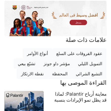
أفضل وسيط في العالم
يسجل
علامات ذات صلة
عقود الفروقات على السلع
أنواع الأوامر
التمويل الليلي
مؤشر داو جونز
تشبّع بيعي
التشبع الشرائي
المحفظة
نقطة الارتكاز
القراءة الموصى بها
معاينة أرباح Palantir: لماذا
قد يظل نمو الإيرادات بنسبة
81% دليلاً على تباطؤ