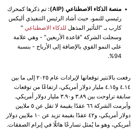
منصة الذكاء الاصطناعي (AIP):
تم ذكرها كمحرك
رئيسي للنمو، حيث أشاد الرئيس التنفيذي أليكس
كارب بـ "التأثير المذهل
للذكاء الاصطناعي
"
وسجلت الشركة "قاعدة الأربعين" - وهي علامة
على النمو القوي بالإضافة إلى الأرباح - بنسبة
94%.
رفعت بالانتير توقعاتها لإيرادات عام ٢٠٢٥ إلى ما بين
٤.١٤ و٤.١٥ مليار دولار أمريكي، ارتفاعًا من توقعات
سابقة تراوحت بين ٣.٨٩ و٣.٩٠ مليار دولار أمريكي.
وأبرمت الشركة ٦٦ عقدًا بقيمة لا تقل عن ٥ ملايين
دولار أمريكي، و٤٢ عقدًا بقيمة تزيد عن ١٠ ملايين دولار
أمريكي، وهو ما يُمثل تسارعًا هائلًا في إبرام الصفقات.