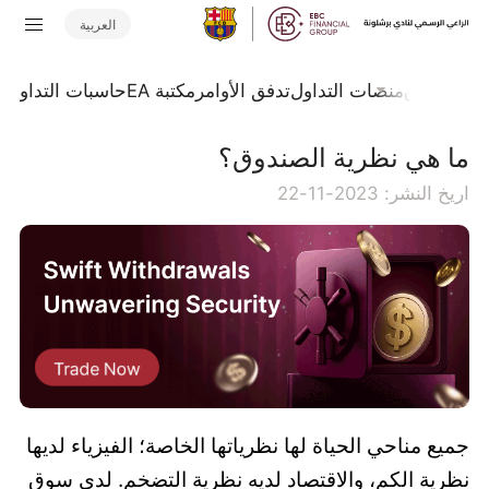
العربية
جلة السوق
منصات التداول
تدفق الأوامر
مكتبة EA
حاسبات التداول
ا
ما هي نظرية الصندوق؟
اريخ النشر: 2023-11-22
جميع مناحي الحياة لها نظرياتها الخاصة؛ الفيزياء لديها
نظرية الكم، والاقتصاد لديه نظرية التضخم. لدى سوق