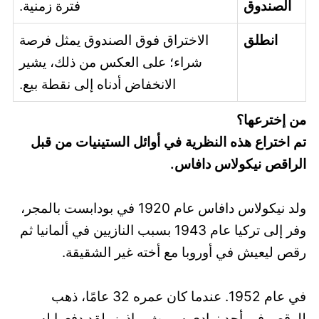
الصندوق
فترة زمنية.
انطلق
الاختراق فوق الصندوق يمثل فرصة
شراء؛ على العكس من ذلك، يشير
الانخفاض أدناه إلى نقطة بيع.
من إخترعها؟
تم اختراع هذه النظرية في أوائل الستينيات من قبل
الراقص نيكولاس دافاس.
ولد نيكولاس دافاس عام 1920 في بودابست بالمجر،
وفر إلى تركيا عام 1943 بسبب النازيين في ألمانيا ثم
رقص ليعيش في أوروبا مع أخته غير الشقيقة.
في عام 1952. عندما كان عمره 32 عامًا، ذهب
للرقص في أحد نوادي سميث براذرز. لقد دفعوا له