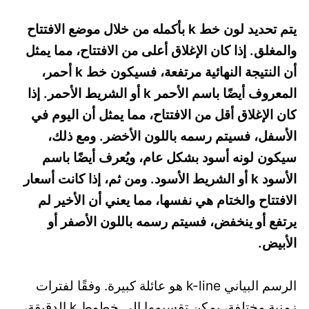
يتم تحديد لون خط k بأكمله من خلال موضع الافتتاح
والمغلق. إذا كان الإغلاق أعلى من الافتتاح، مما يمثل
أن النتيجة النهائية مرتفعة، فسيكون خط k أحمر،
المعروف أيضًا باسم الأحمر k أو الشريط الأحمر. إذا
كان الإغلاق أقل من الافتتاح، مما يمثل أن اليوم في
الأسفل، فسيتم رسمه باللون الأخضر. ومع ذلك،
سيكون لونه أسود بشكل عام، ويُعرف أيضًا باسم
الأسود k أو الشريط الأسود. ومن ثم، إذا كانت أسعار
الافتتاح والختام هي نفسها، مما يعني أن الأخير لم
يرتفع أو ينخفض، فسيتم رسمه باللون الأصفر أو
الأبيض.
الرسم البياني k-line هو عائلة كبيرة. وفقًا لفترات
زمنية مختلفة، يمكن تقسيمها إلى خطوط k الدقيقة،