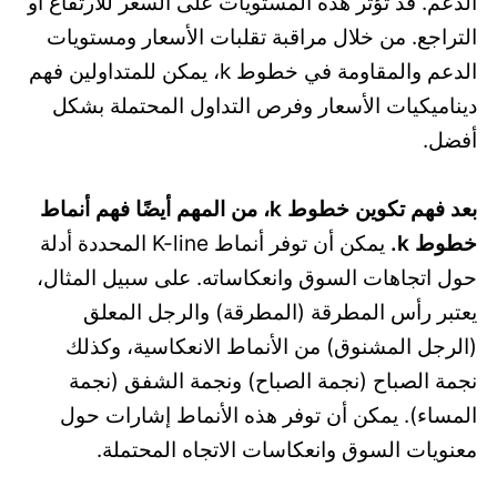
الدعم. قد تؤثر هذه المستويات على السعر للارتفاع أو
التراجع. من خلال مراقبة تقلبات الأسعار ومستويات
الدعم والمقاومة في خطوط k، يمكن للمتداولين فهم
ديناميكيات الأسعار وفرص التداول المحتملة بشكل
أفضل.
بعد فهم تكوين خطوط k، من المهم أيضًا فهم أنماط
خطوط k.
يمكن أن توفر أنماط K-line المحددة أدلة
حول اتجاهات السوق وانعكاساته. على سبيل المثال،
يعتبر رأس المطرقة (المطرقة) والرجل المعلق
(الرجل المشنوق) من الأنماط الانعكاسية، وكذلك
نجمة الصباح (نجمة الصباح) ونجمة الشفق (نجمة
المساء). يمكن أن توفر هذه الأنماط إشارات حول
معنويات السوق وانعكاسات الاتجاه المحتملة.