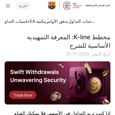
العربية
جلة السوق
منصات التداول
تدفق الأوامر
مكتبة EA
حاسبات التداول
ا
مخطط K-line: المعرفة التمهيدية
الأساسية للشرح
اريخ النشر: 2023-11-21
إذا كنت تريد التداول في الأسهم، فلا يمكنك القيام