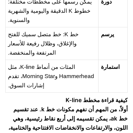
دورة
يمكن رسمها على مخططات مختلفة:
خطوط K الدقيقة واليومية والشهرية
والسنوية.
يرسم
خط K: خط متصل سميك للفتح
والإغلاق، وظلال رفيعة للأسعار
المرتفعة والمنخفضة.
استمارة
المئات من أنماط K-line، مثل
Hammerhead وMorning Star، تقدم
إشارات السوق.
كيفية قراءة مخطط K-line
أولاً، من المهم أن نفهم مكونات خط k. عند تقسيم
خط ak، يمكن تقسيمه إلى أربع نقاط رئيسية، وهي
اللون، والارتفاعات والانخفاضات الافتتاحية والختامية،