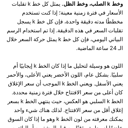
وخط k الصلب، وخط الظل.
يمثل كل خط k تقلبات
الأسعار في فترة زمنية معينة؛ إذا كنت تستخدم
مخططًا مدته دقيقة واحدة، فإن كل خط k يسجل
تقلبات السعر في هذه الدقيقة. إذا تم استخدام الرسم
البياني اليومي، فإن كل خط k يمثل حركة السعر خلال
الـ 24 ساعة الماضية.
اللون هو وسيلة لتحليل ما إذا كان الخط k إيجابيًا أم
سلبيًا. بشكل عام، اللون الأخضر يعني الأعلى، والأحمر
يعني الأسفل. ويعني الخط k الموجب أن سعر الإغلاق
كان أعلى من سعر الافتتاح خلال فترة زمنية محددة.
الخط k السلبي هو العكس، حيث ينتهي الخط k بسعر
إغلاق أقل من سعر الافتتاح. لذلك هناك شيء واحد
يمكنك معرفته من لون الخط k وهو ما إذا كان السوق
خاضعًا لسيطرة مؤقتًا من قبل المشترين أو البائعين.