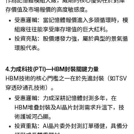
作為記憶體模組大廠，威剛的核心優勢在於對庫
存價值及市場報價的高度敏感度。
受惠邏輯：當記憶體報價進入多頭循環時，模
組廠往往能享受庫存增值的巨大紅利。
投資亮點：股價爆發力強，屬於典型的景氣循
環股代表。
4.力成科技(PTI)—HBM封裝關鍵力量
HBM技術的核心門檻之一在於先進封裝（如TSV
穿透矽通孔技術）。
受惠邏輯：力成深耕記憶體封測多年，在
HBM堆疊封裝及AI晶片封測需求升溫下，技
術護城河凸顯。
投資重點：AI晶片委外封測訂單穩健，具備分