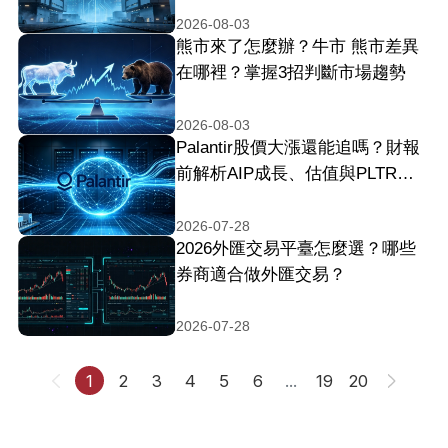
2026-08-03
熊市來了怎麼辦？牛市 熊市差異
在哪裡？掌握3招判斷市場趨勢
2026-08-03
Palantir股價大漲還能追嗎？財報
前解析AIP成長、估值與PLTR股
票風險
2026-07-28
2026外匯交易平臺怎麼選？哪些
券商適合做外匯交易？
2026-07-28
1
2
3
4
5
6
...
19
20