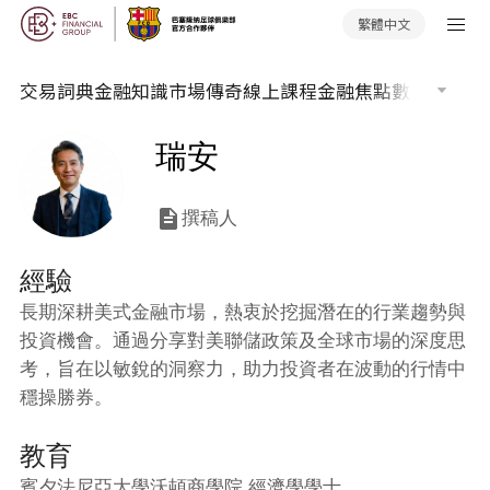
繁體中文
交易詞典
金融知識
市場傳奇
線上課程
金融焦點
數據報告
市
瑞安
撰稿人
經驗
長期深耕美式金融市場，熱衷於挖掘潛在的行業趨勢與
投資機會。通過分享對美聯儲政策及全球市場的深度思
考，旨在以敏銳的洞察力，助力投資者在波動的行情中
穩操勝券。
教育
賓夕法尼亞大學沃頓商學院 經濟學學士