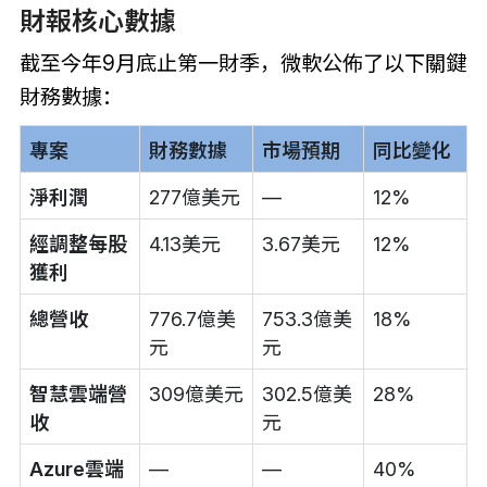
財報核心數據
截至今年9月底止第一財季，微軟公佈了以下關鍵
財務數據：
專案
財務數據
市場預期
同比變化
淨利潤
277億美元
—
12%
經調整每股
4.13美元
3.67美元
12%
獲利
總營收
776.7億美
753.3億美
18%
元
元
智慧雲端營
309億美元
302.5億美
28%
收
元
Azure雲端
—
—
40%