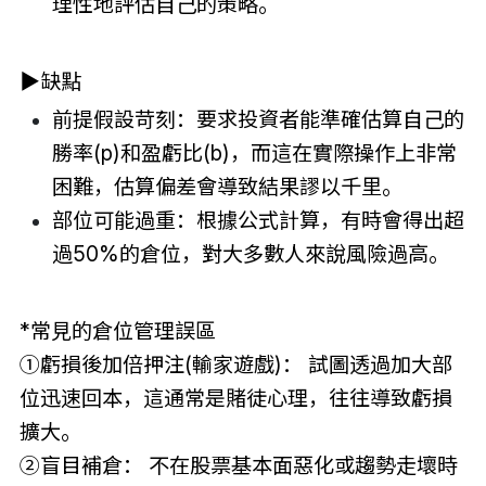
理性地評估自己的策略。
▶
缺點
前提假設苛刻：要求投資者能準確估算自己的
勝率(p)和盈虧比(b)，而這在實際操作上非常
困難，估算偏差會導致結果謬以千里。
部位可能過重：根據公式計算，有時會得出超
過50%的
倉位
，對大多數人來說風險過高。
*常見的倉位管理誤區
①虧損後加倍押注(輸家遊戲)： 試圖透過加大部
位迅速回本，這通常是賭徒心理，往往導致虧損
擴大。
②盲目補倉： 不在股票基本面惡化或趨勢走壞時