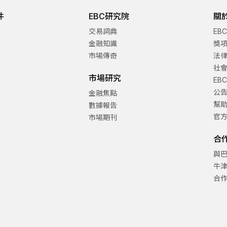
件
EBC研究院
關
交易詞典
EB
金融知識
獎
市場傳奇
法
社
市場研究
EB
公
金融焦點
幫
數據報告
官
市場期刊
合
與
牛
合