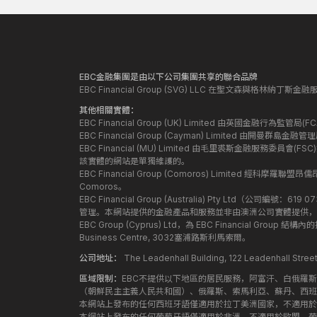
EBC金融集團是由以下公司集團共享的聯合品牌
EBC Financial Group (SVG) LLC 在聖文森與格林納
其他相關實體：
EBC Financial Group (UK) Limited 由英國金融行為
EBC Financial Group (Cayman) Limited 由開曼
EBC Financial (MU) Limited 由毛里裘斯金融服務委員會(FSC
該實體的網站是單獨維護的。
EBC Financial Group (Comoros) Limited 經科摩羅聯
Comoros。
EBC Financial Group (Australia) Pty Ltd（公
管理。本網站提供的金融產品和服務並非由澳洲公司實體提供，
EBC Group (Cyprus) Ltd，為 EBC Financial G
Business Centre, 3032塞浦路斯利馬索爾。
公司地址：
The Leadenhall Building, 122 Leadenhall S
區域限制：
EBC不提供以下地區的居民服務，阿富汗、白俄羅
（朝鮮民主主義人民共和國）、俄羅斯、索馬利亞、蘇丹、西班
本網站上發布的任何西班牙語僅適用於拉丁美洲國家，不適用於
本網站上發布的任何葡萄牙語僅適用於非洲，不適用於歐盟，葡