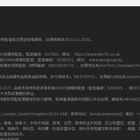
丁斯金融服務管理局註冊並授權運營，註冊號碼為353 LLC 2020。
監管局(FCA)授權和監管，監管編號：927552，網址：
https://www.ebcfin.co.uk
群島金融管理局(CIMA)授權和監管，監管編號：2038223，網址：
www.ebcgroup.ky
)授權並受其監管（牌照編號：GB24203273），註冊地址為3rd Floor, Standard Charter
盟昂儒昂自治島離岸金融管理局授權，許可證號為 L 15637/EFGC，註冊辦公地址為 Hamchako, Mutsa
司編號：619 073 237）由澳洲證券和投資委員會(ASIC)授權和監管（監管編號：500991），是EBC
不涉及該實體的責任。
roup 結構內的持牌和受監管實體提供支付服務，根據塞浦路斯共和國公司法註冊，編號為 HE449205，註
treet, London, United Kingdom EC3V 4AB；郵寄地址：
[email protected]
；電話：+44
斯、緬甸、加拿大、中非共和國、剛果、古巴、剛果民主共和國、厄立特里亞、歐盟、
牙、南蘇丹、敘利亞、烏克蘭（包括克里米亞、頓內茨克和盧甘斯克地區）、美國、
歐盟和西班牙。
萄牙和巴西。