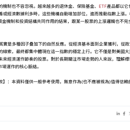
的機制也不容忽視。越來越多的退休金、保險基金、
ETF
產品都以它
善或經濟數據利多時，這些機構自動增加部位，進而推動指數上漲。
是資金機制和投資結構共同作用的結果，跟某一股票的上漲邏輯也不完
強，其實是多種因子疊加下的自然反應。從經濟基本面到企業獲利，從
的線索，最終都集中體現在這一指數的穩定上行。它不僅是對美國大
未來經濟運作節奏的投票。對於長期關注市場走勢的人來說，理解標
市場運作的核心脈絡。
款】：本資料僅供一般參考使用，無意作為(也不應被視為)值得信賴