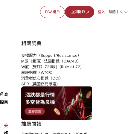
FCA開戶
立即開戶
登入
繁體中文
相關詞典
支撐壓力（Support/Resistance）
M頭（雙頂）
法國指數（CAC40）
W底（雙底）
72法則（Rule of 72）
威廉指標（W%R）
消費者信心指數（CCI）
ADR（美國存託憑證）
經濟
標普
推薦閱讀
、
美
，都