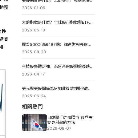
美股期貨是什麼？怎麼交易？夜盤影響台股嗎？注意結算日！
動整
2026-01-09
大盤指數是什麼？全球股市指數與ETF投資指南（2026）
2026-05-18
動性
經濟
標普500新高6487點：輝達財報亮眼，股價為何下跌？
推
2025-08-28
科技股集體走強，為何奈飛股價盤後跌超9%?
2026-04-17
美元與美股關係為何如此複雜?關稅政策如何影響它們的走勢?
2025-06-24
相關熱門
日韓聯手幹預匯市 散戶需
要更科學的方法
2026-08-07