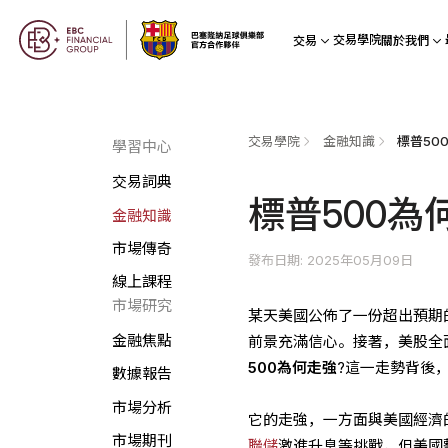
交易學院
交易
關於我們
交易學院
金融知識
標普50
學習中心
交易詞典
標普500為
金融知識
市場傳奇
發布日期: 2025年05月09日
線上課程
市場研究
某天美國公佈了一份超出預期
金融焦點
前景充滿信心。接著，美股全面
500為何走強
?這一走勢背後
數據報告
市場分析
它的走強，一方面與美國經濟
市場期刊
聯儲
激進升息等挑戰，但美國