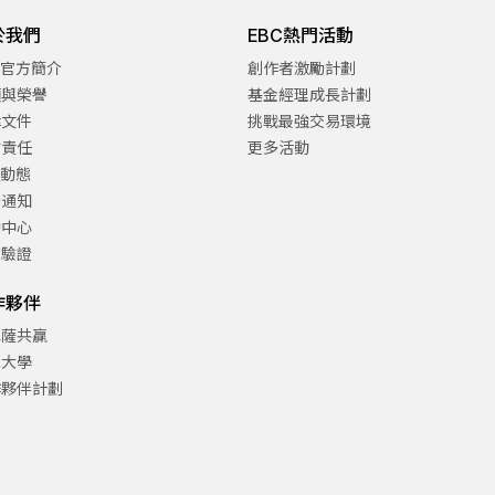
於我們
EBC熱門活動
C官方簡介
創作者激勵計劃
項與榮譽
基金經理成長計劃
律文件
挑戰最強交易環境
會責任
更多活動
C動態
告通知
助中心
方驗證
作夥伴
巴薩共贏
津大學
作夥伴計劃