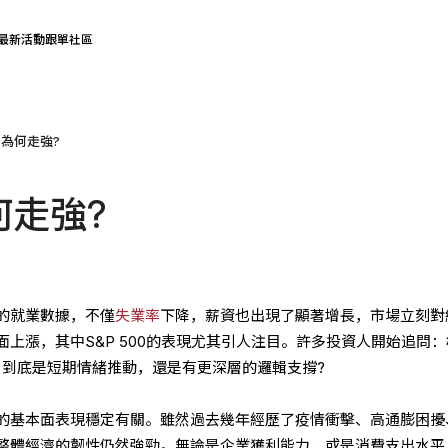
最新活動
跟單社區
0為何走強?
何走強?
的就業數據，不僅
失業率
下降，薪資也出現了顯著增長，市場立刻對
上漲，其中S&P 500的表現尤其引人注目。許多投資人開始追問：
，到底是短期情緒推動，還是有更深層的邏輯支撐?
的基本面表現穩定有關。雖然過去幾年經歷了疫情衝擊、高通膨困擾
整體經濟的韌性仍然強勁。無論是企業獲利能力，或是消費支出水平