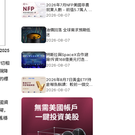
2026年7月NFP美國非農
就業人數 - 前值5.7萬人 預
測值8.3萬
2026-08-07
油價回落 全球需求預期低
迷
2026-08-07
特斯拉與SpaceX合作建
廠!斥資168億美元打造
密切相
Terafab基地
2026-08-07
現降
的標
2026年8月7日黃金ETF持
倉報告解讀：較前一個交
易日增加0.571噸
2026-08-07
國資
場，
舊穩