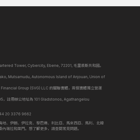
ed Tower, Cybercity, Ebene, 72201, 毛里裘斯共和國。
mudu, Autonomous Island of Anjouan, Union of
 Financial Group (SVG) LLC 的關聯實體，兩個實體獨立營運
冊辦公地址為 101 Gladstonos, Agathangelou
 20 3376 9662
海地、伊朗、伊拉克、黎巴嫩、利比亞、馬來西亞、馬利、北韓
委內瑞拉和葉門。想了解更多，請查閱常見問題。