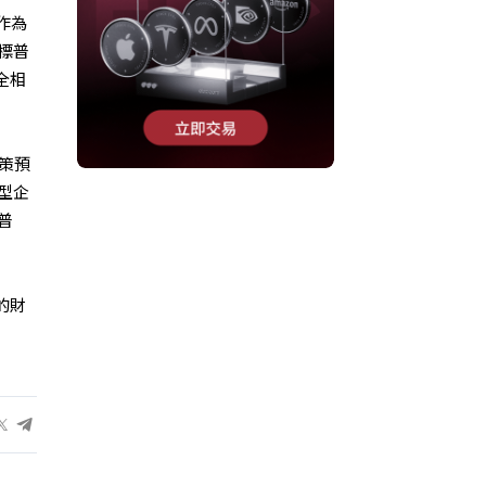
作為
標普
全相
政策預
型企
普
的財