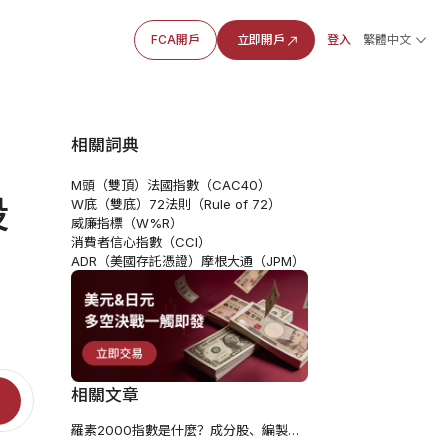
FCA開戶
立即開戶
登入
繁體中文
相關詞典
M頭（雙頂）
法國指數（CAC40）
投
W底（雙底）
72法則（Rule of 72）
威廉指標（W%R）
消費者信心指數（CCI）
ADR（美國存託憑證）
摩根大通（JPM）
相關文章
羅素2000指數是什麼？成分股、編製方式、ETF投資與風險解析