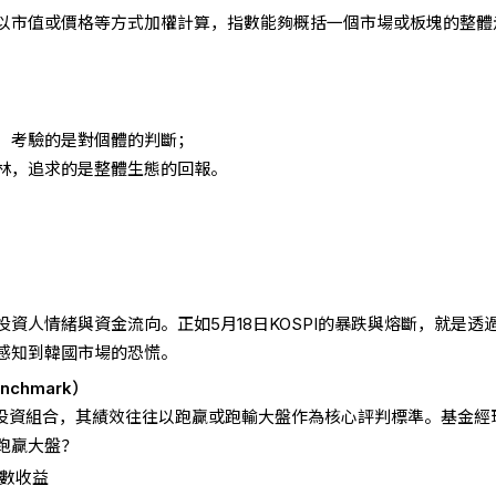
以市值或價格等方式加權計算，指數能夠概括一個市場或板塊的整體
，考驗的是對個體的判斷；
林，追求的是整體生態的回報。
資人情緒與資金流向。正如5月18日KOSPI的暴跌與熔斷，就是透
感知到韓國市場的恐慌。
chmark）
人投資組合，其績效往往以跑贏或跑輸大盤作為核心評判標準。基金經
跑贏大盤？
指數收益