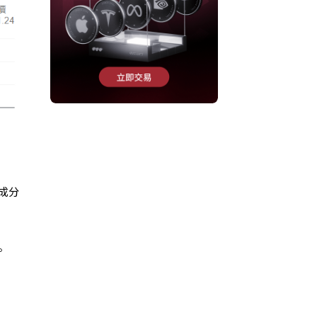
「成分
。