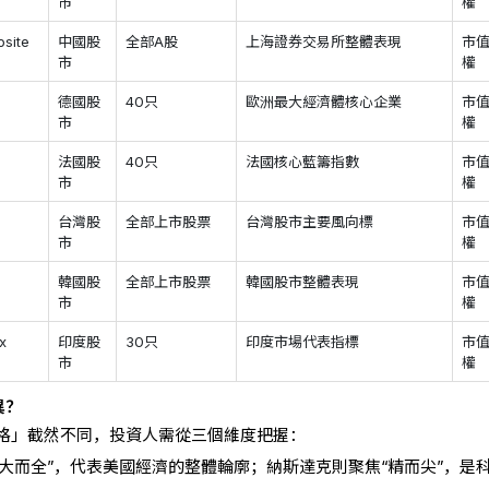
市
權
site
中國股
全部A股
上海證券交易所整體表現
市
市
權
德國股
40只
歐洲最大經濟體核心企業
市
市
權
法國股
40只
法國核心藍籌指數
市
市
權
台灣股
全部上市股票
台灣股市主要風向標
市
市
權
韓國股
全部上市股票
韓國股市整體表現
市
市
權
x
印度股
30只
印度市場代表指標
市
市
權
異？
格」截然不同，投資人需從三個維度把握：
“大而全”，代表美國經濟的整體輪廓；納斯達克則聚焦“精而尖”，是