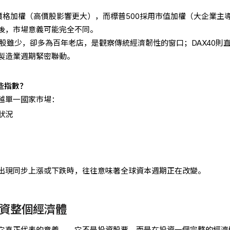
用價格加權（高價股影響更大），而標普500採用市值加權（大企業主
後，市場意義可能完全不同。
股雖少，卻多為百年老店，是觀察傳統經濟韌性的窗口；DAX40則
製造業週期緊密聯動。
些指數？
越單一國家市場：
狀況
出現同步上漲或下跌時，往往意味著全球資本週期正在改變。
資整個經濟體