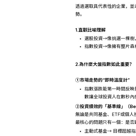
透過選取具代表性的企業，並
勢。
1.直觀比喻理解
選股投資→像挑選一棵樹
指數投資→像擁有整片森
2.為什麼大盤指數如此重要？
①市場走勢的“即時溫度計”
指數漲跌能第一時間反映投
數讓全球投資人在數秒內
②投資績效的「基準線」（Ben
無論是共同基金、ETF或個
最核心的問題只有一個：是否
主動式基金→ 目標超越