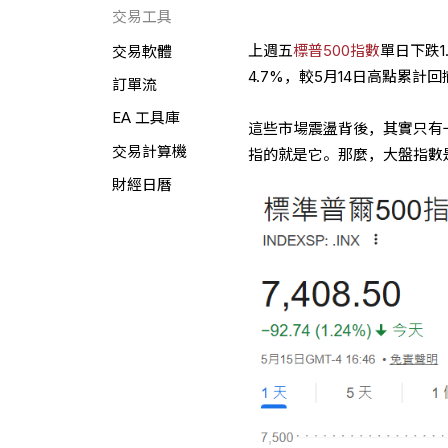
交易工具
上週五
標普500指數
單日下跌1
交易軟體
4.7%，較5月14日高點累
訂單流
EA 工具庫
這些市場震盪背後，其實只有
交易計算機
指的就是它。那麼，大盤指數
財經日曆