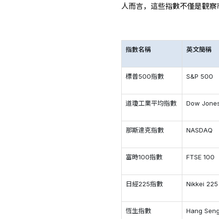
人而言，這些指數不僅是觀察
指數名稱
英文簡稱
標普500指數
S&P 500
道瓊工業平均指數
Dow Jone
那斯達克指數
NASDAQ
富時100指數
FTSE 100
日經225指數
Nikkei 225
恆生指數
Hang Sen