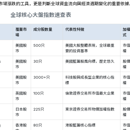
市場漲跌的工具，更是判斷全球資金流向與經濟週期變化的重要依據
全球核心大盤指數速查表
覆蓋市
成分股數量
代表性特徵
加
場
式
美國股
500只
美國大股整體表現，全球最重
市
市
要的投資基準
權
s
美國股
30只
美國藍籌股風向標，歷史悠久
股
市
權
美國股
3000+只
科技股與成長型企業的核心指
市
市
標
權
英國股
100只
倫敦證券交易所市值最大企業
市
市
權
日本股
225只
東京證券交易所物價加權指數
股
市
權
g
香港股
80只
港股藍籌核心指標
市