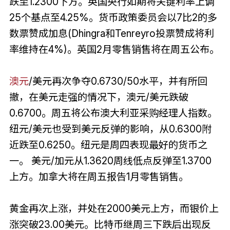
跌至1.2300下方。英国央行如期将关键利率上调
25个基点至4.25%。货币政策委员会以7比2的多
数票赞成加息(Dhingra和Tenreyro投票赞成将利
率维持在4%)。英国2月零售销售将在周五公布。
澳元
/美元再次争夺0.6730/50水平，并有所回
撤，在美元走强的情况下，澳元/美元跌破
0.6700。周五将公布澳大利亚采购经理人指数。
纽元/美元也受到美元反弹的影响，从0.6300附
近跌至0.6250。纽元是周四表现最好的货币之
一。 美元/加元从1.3620周线低点反弹至1.3700
上方。加拿大将在周五报告1月零售销售。
黄金再次上涨，并处在2000美元上方，而银价上
涨突破23.00美元。比特币继周三下跌后出现反