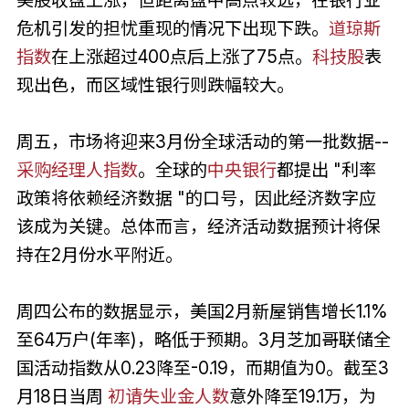
美股收盘上涨，但距离盘中高点较远，在银行业
危机引发的担忧重现的情况下出现下跌。
道琼斯
指数
在上涨超过400点后上涨了75点。
科技股
表
现出色，而区域性银行则跌幅较大。
周五，市场将迎来3月份全球活动的第一批数据--
采购经理人指数
。全球的
中央银行
都提出 "利率
政策将依赖经济数据 "的口号，因此经济数字应
该成为关键。总体而言，经济活动数据预计将保
持在2月份水平附近。
周四公布的数据显示，美国2月新屋销售增长1.1%
至64万户(年率)，略低于预期。3月芝加哥联储全
国活动指数从0.23降至-0.19，而期值为0。截至3
月18日当周
初请失业金人数
意外降至19.1万，为