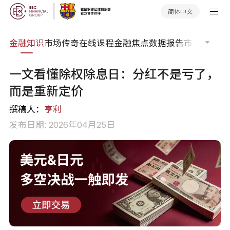
简体中文
词典
金融知识
市场传奇
在线课程
金融焦点
数据报告
市场分析
市
一文看懂除权除息日：分红不是亏了，
而是重新定价
撰稿人：
亨利
发布日期: 2026年04月25日