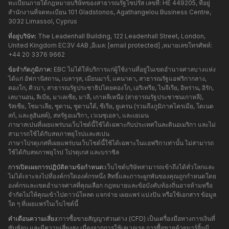
ทะเบียนภายใต้กฎหมายบริษัทของสาธารณรัฐไซปรัส เลขที่: HE 449205, ที่อยู่
สำนักงานที่จดทะเบียน 101 Gladstonos, Agathangelou Business Centre,
3032 Limassol, Cyprus
ที่อยู่บริษัท:
The Leadenhall Building, 122 Leadenhall Street, London,
United Kingdom EC3V 4AB ,อีเมล:
[email protected]
,หมายเลขโทรศัพท์:
+44 20 3376 9662
ข้อจำกัดภูมิภาค:
EBC ไม่ได้ให้บริการแก่ผู้ใช้งานที่อยู่ในเขตอำนาจศาลบางแห่ง
ได้แก่ อัฟกานิสถาน, เบลารุส, เมียนมาร์, แคนาดา, สาธารณรัฐแอฟริกากลาง,
คองโก, คิวบา, สาธารณรัฐประชาธิปไตยคองโก, เอริเทรีย, ไนจีเรีย, อิหร่าน, อิรัก,
เลบานอน, ลิเบีย, มาเลเซีย, มาลี, เกาหลีเหนือ (สาธารณรัฐประชาชนเกาหลี),
รัสเซีย, โซมาเลีย, ซูดาน, ซูดานใต้, ซีเรีย, ยูเครน (รวมถึงภูมิภาคไครเมีย, โดเนต
สก์, และลูฮันสค์), สหรัฐอเมริกา, เวเนซุเอลา, และเยเมน
ภาษาสเปนที่เผยแพร่บนเว็บไซต์นี้ใช้ได้เฉพาะกับประเทศในละตินอเมริกา และไม่
สามารถใช้ได้กับสหภาพยุโรปและสเปน
ภาษาโปรตุเกสที่เผยแพร่บนเว็บไซต์นี้ใช้ได้เฉพาะในแอฟริกาเท่านั้น ไม่สามารถ
ใช้ได้กับสหภาพยุโรป โปรตุเกส และบราซิล
การเปิดเผยการปฏิบัติตามข้อกำหนด:
เว็บไซต์บริษัทสามารถเข้าถึงได้ทั่วโลกและ
ไม่ได้เจาะจงไปที่องค์กรใดองค์กรหนึ่ง สิทธิ์และภาระผูกพันของคุณถูกกำหนดโดย
องค์กรและเขตอำนาจศาลที่คุณเลือก กฎหมายและข้อบังคับท้องถิ่นอาจห้ามหรือ
จำกัดไม่ให้คุณเข้าไปดาวน์โหลด แจกจ่าย เผยแพร่ แบ่งปัน หรือใช้เอกสาร ข้อมูล
ใด ๆ ที่เผยแพร่ในเว็บไซต์นี้
คำเตือนความเสี่ยง:
การซื้อขายสัญญาส่วนต่าง (CFD) เป็นเครื่องมือทางการเงินที่
ซับซ้อน และมีความเสี่ยงสูง เนื่องจากการใช้เลเวอเรจ การซื้อขายด้วยมาร์จิ้นมี