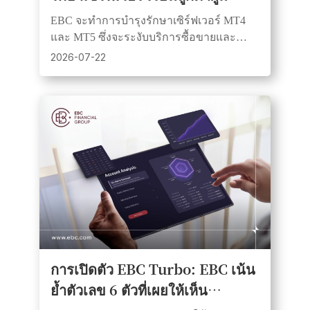
อุปการคุณ | 25 กรกฎาคม 2569
EBC จะทำการบำรุงรักษาเซิร์ฟเวอร์ MT4
และ MT5 ซึ่งจะระงับบริการซื้อขายและ
กำหนดราคาชั่วคราว ระบบทั้งหมดจะกลับ
2026-07-22
มาใช้งานได้ตามปกติหลังจากเสร็จสิ้นการ
บำรุงรักษา
การเปิดตัว EBC Turbo: EBC เน้น
ย้ำตัวเลข 6 ตัวที่เผยให้เห็น