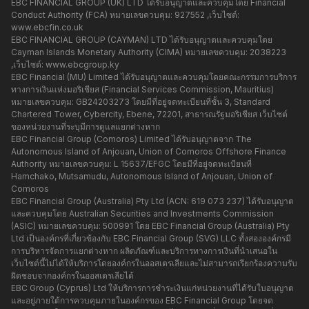
EBC FINANCIAL GROUP (UK) LTD ได้รับอนุญาตและควบคุมโดย Financial
Conduct Authority (FCA) หมายเลขควบคุม: 927552 ,เว็บไซต์:
www.ebcfin.co.uk
EBC FINANCIAL GROUP (CAYMAN) LTD ได้รับอนุญาตและควบคุมโดย
Cayman Islands Monetary Authority (CIMA) หมายเลขควบคุม: 2038223
,เว็บไซต์:
www.ebcgroup.ky
EBC Financial (MU) Limited ได้รับอนุญาตและควบคุมโดยคณะกรรมการบริการ
ทางการเงินแห่งมอริเชียส (Financial Services Commission, Mauritius)
หมายเลขควบคุม: GB24203273 โดยมีที่อยู่จดทะเบียนที่ชั้น 3, Standard
Chartered Tower, Cybercity, Ebene, 72201, สาธารณรัฐมอริเชียส เว็บไซต์
ของหน่วยงานที่ระบุมีการดูแลแยกต่างหาก
EBC Financial Group (Comoros) Limited ได้รับอนุญาตจาก The
Autonomous Island of Anjouan, Union of Comoros Offshore Finance
Authority หมายเลขควบคุม: L 15637/EFGC โดยมีที่อยู่จดทะเบียนที่
Hamchako, Mutsamudu, Autonomous Island of Anjouan, Union of
Comoros
EBC Financial Group (Australia) Pty Ltd (ACN: 619 073 237) ได้รับอนุญาต
และควบคุมโดย Australian Securities and Investments Commission
(ASIC) หมายเลขควบคุม: 500991 โดย EBC Financial Group (Australia) Pty
Ltd เป็นองค์กรที่เกี่ยวข้องกับ EBC Financial Group (SVG) LLC ทั้งสององค์กรมี
การบริหารจัดการแยกต่างหาก ผลิตภัณฑ์และบริการทางการเงินที่นำเสนอใน
เว็บไซต์นี้ไม่ได้ให้บริการโดยองค์กรในออสเตรเลียและไม่สามารถเรียกร้องความรับ
ผิดชอบจากองค์กรในออสเตรเลียได้
EBC Group (Cyprus) Ltd ให้บริการการชำระเงินแก่หน่วยงานที่ได้รับใบอนุญาต
และอยู่ภายใต้การควบคุมภายในองค์กรของ EBC Financial Group โดยจด