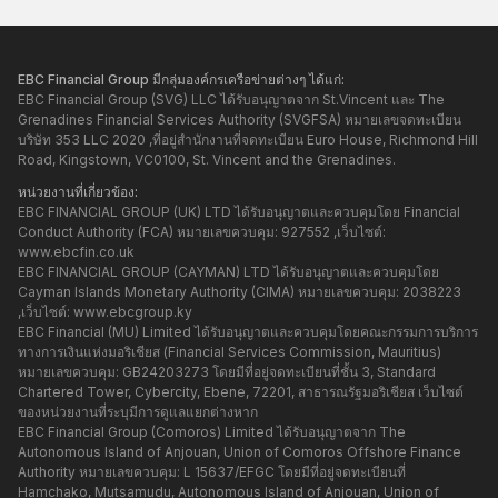
EBC Financial Group มีกลุ่มองค์กรเครือข่ายต่างๆ ได้แก่:
EBC Financial Group (SVG) LLC ได้รับอนุญาตจาก St.Vincent และ The
Grenadines Financial Services Authority (SVGFSA) หมายเลขจดทะเบียน
บริษัท 353 LLC 2020 ,ที่อยู่สำนักงานที่จดทะเบียน Euro House, Richmond Hill
Road, Kingstown, VC0100, St. Vincent and the Grenadines.
หน่วยงานที่เกี่ยวข้อง:
EBC FINANCIAL GROUP (UK) LTD ได้รับอนุญาตและควบคุมโดย Financial
Conduct Authority (FCA) หมายเลขควบคุม: 927552 ,เว็บไซต์:
www.ebcfin.co.uk
EBC FINANCIAL GROUP (CAYMAN) LTD ได้รับอนุญาตและควบคุมโดย
Cayman Islands Monetary Authority (CIMA) หมายเลขควบคุม: 2038223
,เว็บไซต์:
www.ebcgroup.ky
EBC Financial (MU) Limited ได้รับอนุญาตและควบคุมโดยคณะกรรมการบริการ
ทางการเงินแห่งมอริเชียส (Financial Services Commission, Mauritius)
หมายเลขควบคุม: GB24203273 โดยมีที่อยู่จดทะเบียนที่ชั้น 3, Standard
Chartered Tower, Cybercity, Ebene, 72201, สาธารณรัฐมอริเชียส เว็บไซต์
ของหน่วยงานที่ระบุมีการดูแลแยกต่างหาก
EBC Financial Group (Comoros) Limited ได้รับอนุญาตจาก The
Autonomous Island of Anjouan, Union of Comoros Offshore Finance
Authority หมายเลขควบคุม: L 15637/EFGC โดยมีที่อยู่จดทะเบียนที่
Hamchako, Mutsamudu, Autonomous Island of Anjouan, Union of