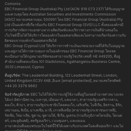
Comoros
EBC Financial Group (Australia) Pty Ltd (ACN: 619 073 237) ได้รับอนุญาต
และควบคุมโดย Australian Securities and Investments Commission
(ASIC) หมายเลขควบคุม: 500991 โดย EBC Financial Group (Australia) Pty
Ltd เป็นองค์กรที่เกี่ยวข้องกับ EBC Financial Group (SVG) LLC ทั้งสององค์กรมี
การบริหารจัดการแยกต่างหาก ผลิตภัณฑ์และบริการทางการเงินที่นำเสนอใน
เว็บไซต์นี้ไม่ได้ให้บริการโดยองค์กรในออสเตรเลียและไม่สามารถเรียกร้องความรับ
ผิดชอบจากองค์กรในออสเตรเลียได้
EBC Group (Cyprus) Ltd ให้บริการการชำระเงินแก่หน่วยงานที่ได้รับใบอนุญาต
และอยู่ภายใต้การควบคุมภายในองค์กรของ EBC Financial Group โดยจด
ทะเบียนภายใต้กฎหมายบริษัทของสาธารณรัฐไซปรัส เลขที่: HE 449205, ที่อยู่
สำนักงานที่จดทะเบียน 101 Gladstonos, Agathangelou Business Centre,
3032 Limassol, Cyprus
ที่อยู่บริษัท:
The Leadenhall Building, 122 Leadenhall Street, London,
United Kingdom EC3V 4AB ,อีเมล:
[email protected]
,หมายเลขโทรศัพท์:
+44 20 3376 9662
ข้อจำกัดภูมิภาค:
EBC ไม่ได้ให้บริการแก่ผู้ใช้งานที่อยู่ในเขตอำนาจศาลบางแห่ง
ได้แก่ อัฟกานิสถาน, เบลารุส, เมียนมาร์, แคนาดา, สาธารณรัฐแอฟริกากลาง,
คองโก, คิวบา, สาธารณรัฐประชาธิปไตยคองโก, เอริเทรีย, ไนจีเรีย, อิหร่าน, อิรัก,
เลบานอน, ลิเบีย, มาเลเซีย, มาลี, เกาหลีเหนือ (สาธารณรัฐประชาชนเกาหลี),
รัสเซีย, โซมาเลีย, ซูดาน, ซูดานใต้, ซีเรีย, ยูเครน (รวมถึงภูมิภาคไครเมีย, โดเนต
สก์, และลูฮันสค์), สหรัฐอเมริกา, เวเนซุเอลา, และเยเมน
ภาษาสเปนที่เผยแพร่บนเว็บไซต์นี้ใช้ได้เฉพาะกับประเทศในละตินอเมริกา และไม่