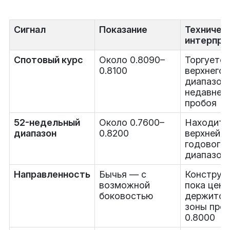
Сигнал
Показание
Техничес
интерпре
Спотовый курс
Около 0.8090–
Торгуется
0.8100
верхнего 
диапазон
недавнег
пробоя
52-недельный
Около 0.7600–
Находитс
диапазон
0.8200
верхней ч
годового
диапазон
Направленность
Бычья — с
Конструкт
возможной
пока цена
боковостью
держится
зоны про
0.8000