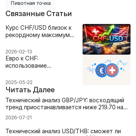
Пивотная точка
Связанные Статьи
Курс CHF/USD близок к
рекордному максимуму:
сможет ли франк
преодолеть $1.35?
2026-02-13
Евро к CHF:
использование
корреляции для более
разумных сделок
2025-05-22
Читать Далее
Технический анализ GBP/JPY: восходящий
тренд приостанавливается ниже 219.70 на
фоне ослабления импульса
2026-07-21
Технический анализ USD/THB: сможет ли