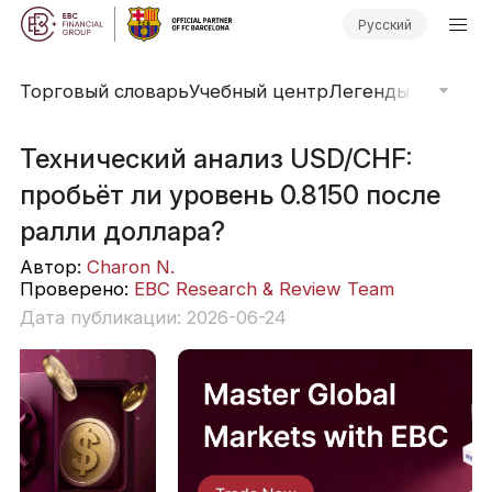
Русский
Торговый словарь
Учебный центр
Легенды рынка
О
Технический анализ USD/CHF:
пробьёт ли уровень 0.8150 после
ралли доллара?
Автор:
Charon N.
Проверено:
EBC Research & Review Team
Дата публикации: 2026-06-24