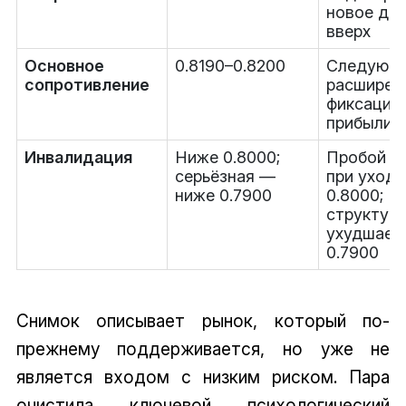
новое да
вверх
Основное
0.8190–0.8200
Следующа
сопротивление
расширен
фиксации
прибыли
Инвалидация
Ниже 0.8000;
Пробой с
серьёзная —
при уходе
ниже 0.7900
0.8000;
структур
ухудшает
0.7900
Снимок описывает рынок, который по-
прежнему поддерживается, но уже не
является входом с низким риском. Пара
очистила ключевой психологический