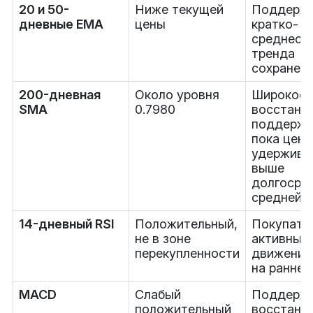
20 и 50-
Ниже текущей
Поддерж
дневные EMA
цены
кратко- и
среднеср
тренда
сохранен
200-дневная
Около уровня
Широкое
SMA
0.7980
восстано
поддержи
пока цена
удержива
выше
долгосро
средней
14-дневный RSI
Положительный,
Покупате
не в зоне
активны, 
перекупленности
движение
на ранней
MACD
Слабый
Поддерж
положительный
восстанов