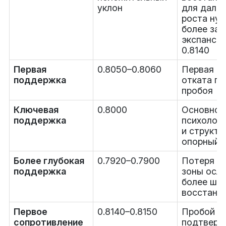
уклон
для даль
роста ну
более за
экспанси
0.8140
Первая
0.8050–0.8060
Первая з
поддержка
отката по
пробоя
Ключевая
0.8000
Основной
поддержка
психолог
и структу
опорный 
Более глубокая
0.7920–0.7900
Потеря э
поддержка
зоны осл
более ши
восстано
Первое
0.8140–0.8150
Пробой в
сопротивление
подтверд