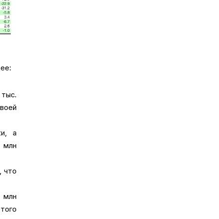
ее:
 тыс.
воей
и, а
1 млн
, что
 млн
того