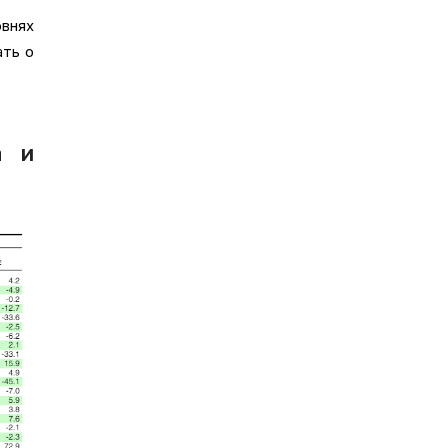
внях
ать о
а и