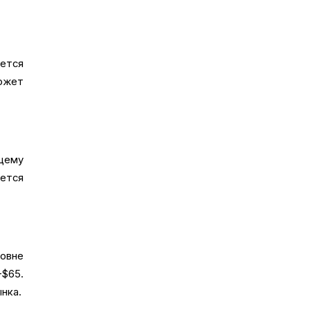
яется
ожет
ющему
ется
.
ровне
–$65.
нка.