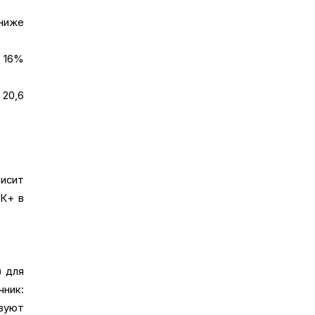
ниже
а 16%
 20,6
висит
К+ в
) для
чник:
твуют