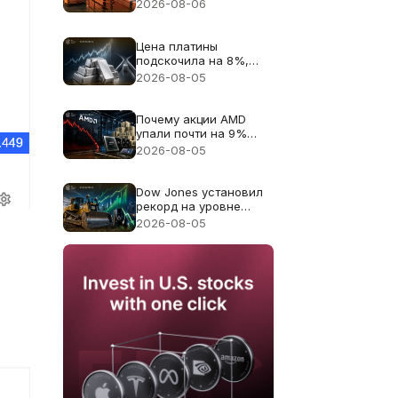
цену меди к рекорду
2026-08-06
$6.703
Цена платины
подскочила на 8%,
поскольку дефицит
2026-08-05
поставок 2026 года
снова в центре
внимания
Почему акции AMD
упали почти на 9%
несмотря на
2026-08-05
рекордную выручку в
$11.5B
Dow Jones установил
рекорд на уровне
54,085: Caterpillar дал
2026-08-05
основной вклад в
рост, падение цен на
нефть расширило
ралли