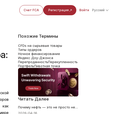
Счет FCA
Регистрация
Войти
Русский
Похожие Термины
CFDs на сырьевые товары
Типы ордеров
а:
Ночное финансирование
Индекс Доу-Джонса
Перепроданность
Перекупленность
Портфель
Пивотная точка
ской
Читать Далее
оров
 как
Почему нефть — это не просто нефтяная сделка
мере
2026-04-16