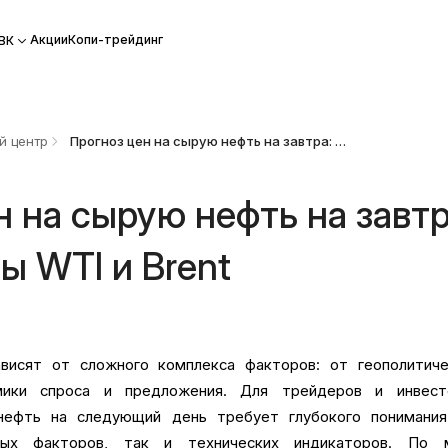
Акции
Копи-трейдинг
ВК
й центр
Прогноз цен на сырую нефть на завтра: перспективы WTI и Brent
н на сырую нефть на завтр
ы WTI и Brent
висят от сложного комплекса факторов: от геополитиче
мики спроса и предложения. Для трейдеров и инвест
 нефть на следующий день требует глубокого понимания
ных факторов, так и технических индикаторов. По 