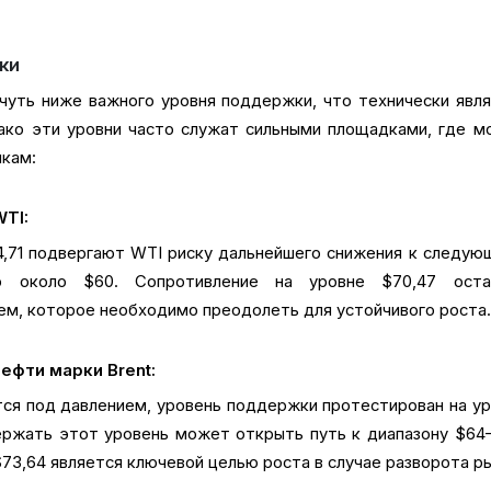
ки
чуть ниже важного уровня поддержки, что технически явл
ако эти уровни часто служат сильными площадками, где м
пкам:
WTI:
,71 подвергают WTI риску дальнейшего снижения к следу
ню около $60. Сопротивление на уровне $70,47 оста
м, которое необходимо преодолеть для устойчивого роста
ефти марки Brent:
тся под давлением, уровень поддержки протестирован на у
ержать этот уровень может открыть путь к диапазону $64
73,64 является ключевой целью роста в случае разворота ры