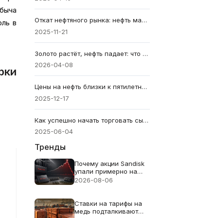
быча
Откат нефтяного рынка: нефть марки WTI по $57,51. нефть марки Brent по $60.
оль в
2025-11-21
Золото растёт, нефть падает: что сейчас хеджирует рынок
2026-04-08
рки
Цены на нефть близки к пятилетнему минимуму: является ли это тревожным сигналом, предвещающим рецессию?
2025-12-17
Как успешно начать торговать сырой нефтью
2025-06-04
Тренды
Почему акции Sandisk
упали примерно на
13% несмотря на
2026-08-06
рекордную выручку в
$8.97B
Ставки на тарифы на
медь подталкивают