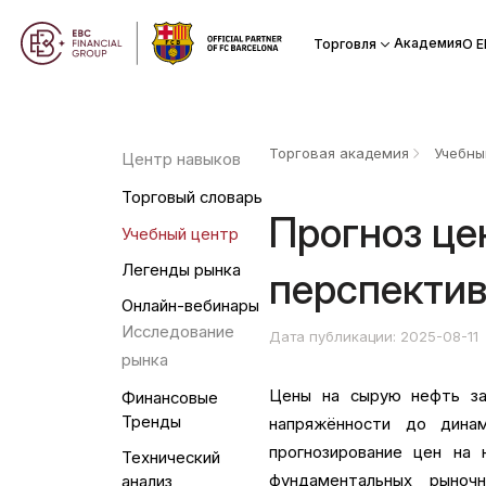
Академия
Торговля
О Е
Торговая академия
Учебны
Центр навыков
Торговый словарь
Прогноз це
Учебный центр
Легенды рынка
перспектив
Онлайн-вебинары
Исследование
Дата публикации: 2025-08-11
рынка
Цены на сырую нефть за
Финансовые
Тренды
напряжённости до дина
прогнозирование цен на
Технический
фундаментальных рыноч
анализ