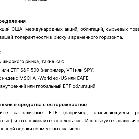
пределения
кций США, международных акций, облигаций, сырьевых тов
з вашей толерантности к риску и временного горизонта.
F
широкого рынка, такие как:
 или ETF S&P 500 (например, VTI или SPY)
индекс MSCI All-World ex-US или EAFE
 внутренний или глобальный ETF облигаций
ельные средства с осторожностью
айте сателлитные ETF (например, развивающиеся ры
тные) и отслеживайте перекрытие. Используйте аналитич
венной оценки совместных активов.