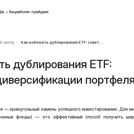
Акции
Копи-трейдинг
ВК
й центр
Как избежать дублирования ETF: советы по диверсификации портфеля
ть дублирования ETF:
диверсификации портфел
я — краеугольный камень успешного инвестирования. Для м
ионные фонды) — это эффективный способ получить шир