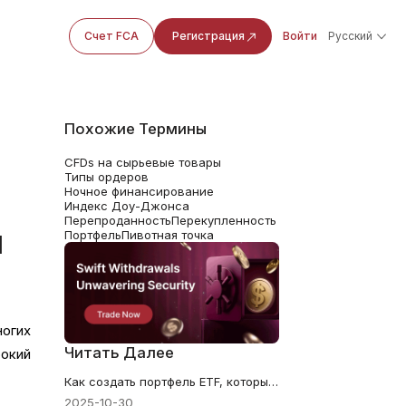
Счет FCA
Регистрация
Войти
Русский
Похожие Термины
CFDs на сырьевые товары
Типы ордеров
Ночное финансирование
Индекс Доу-Джонса
Перепроданность
Перекупленность
я
Портфель
Пивотная точка
ногих
Читать Далее
окий
Как создать портфель ETF, который подойдет именно вам
2025-10-30