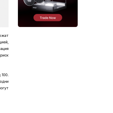
ржат
цией,
ация
риск
 100.
 одни
могут