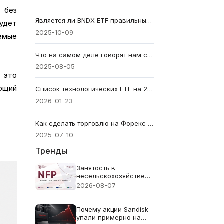
F без
Является ли BNDX ETF правильным выбором для глобальной диверсификации облигаций?
удет
2025-10-09
аемые
Что на самом деле говорят нам символы акций? Узнайте здесь.
2025-08-05
 это
ющий
Список технологических ETF на 2026 год: 10 лучших вариантов.
2026-01-23
Как сделать торговлю на Форекс прибыльной — мышление и стратегия
2025-07-10
Тренды
Занятость в
несельскохозяйственном
секторе (NFP) за июль
2026-08-07
2026 года -
Предыдущее значение:
57 тыс. Прогноз: 83
Почему акции Sandisk
тыс.
упали примерно на