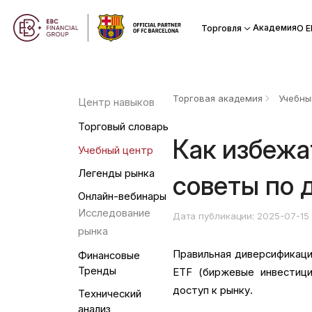
Академия
Торговля
О Е
Торговая академия
Учебны
Центр навыков
Торговый словарь
Как избежа
Учебный центр
Легенды рынка
советы по 
Онлайн-вебинары
Исследование
Дата публикации: 2025-07-15
рынка
Правильная диверсификаци
Финансовые
Тренды
ETF (биржевые инвестиц
доступ к рынку.
Технический
анализ