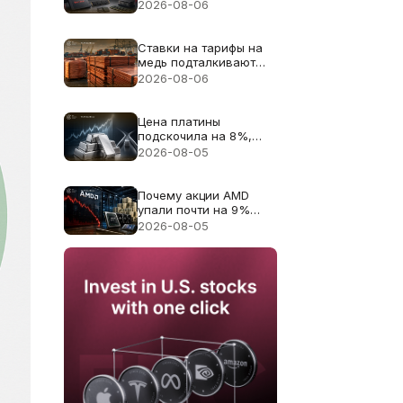
13% несмотря на
2026-08-06
рекордную выручку в
$8.97B
Ставки на тарифы на
медь подталкивают
цену меди к рекорду
2026-08-06
$6.703
Цена платины
подскочила на 8%,
поскольку дефицит
2026-08-05
поставок 2026 года
снова в центре
внимания
Почему акции AMD
упали почти на 9%
несмотря на
2026-08-05
рекордную выручку в
$11.5B