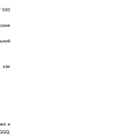
P 500
еские
ьной
 как
них и
 QQQ,