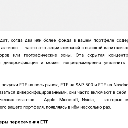
дит, когда два или более фонда в вашем портфеле соде
 активов — часто это акции компаний с высокой капитализа
оров или географические зоны. Эта скрытая концентр
и диверсификации и может непреднамеренно увеличить 
окупки ETF на весь рынок, ETF на S&P 500 и ETF на Nasdaq
азаться диверсифицированными, они часто включают в себя
еских гигантов — Apple, Microsoft, Nvidia, — которые 
его вашего портфеля, появляясь в нём несколько раз.
еры пересечения ETF