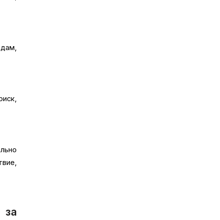
адам,
риск,
льно
вие,
 за