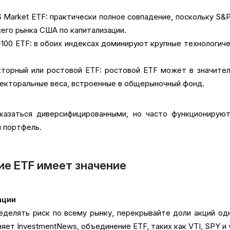
S Market ETF: практически полное совпадение, поскольку S&
его рынка США по капитализации.
100 ETF: в обоих индексах доминируют крупные технологич
орный или ростовой ETF: ростовой ETF может в значител
секторальные веса, встроенные в общерыночный фонд.
казаться диверсифицированными, но часто функционируют
 портфель.
е ETF имеет значение
ации
еделять риск по всему рынку, перекрывайте доли акций од
няет InvestmentNews, объединение ETF, таких как VTI, SPY и