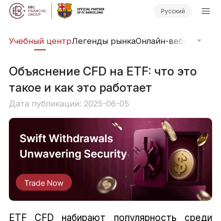
Русский
рь
Учебный центр
Легенды рынка
Онлайн-вебинары
Фи
Объяснение CFD на ETF: что это
такое и как это работает
Дата публикации: 2025-06-05
ETF CFD набирают популярность среди