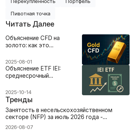
Перекупленность
Портфель
Пивотная точка
Читать Далее
Объяснение CFD на
золото: как это
работает и почему
трейдеры его
2025-08-01
используют
Объяснение ETF IEI:
среднесрочный
казначейский ориентир
2025-10-14
Тренды
Занятость в несельскохозяйственном
секторе (NFP) за июль 2026 года -
Предыдущее значение: 57 тыс. Прогноз: 83
2026-08-07
тыс.