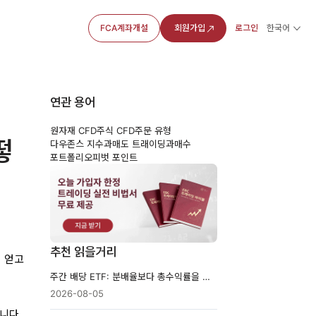
FCA계좌개설
회원가입
로그인
한국어
연관 용어
원자재 CFD
주식 CFD
주문 유형
떻
다우존스 지수
과매도 트래이딩
과매수
포트폴리오
피벗 포인트
추천 읽을거리
 얻고
주간 배당 ETF: 분배율보다 총수익률을 봐야 하는 이유
2026-08-05
니다.