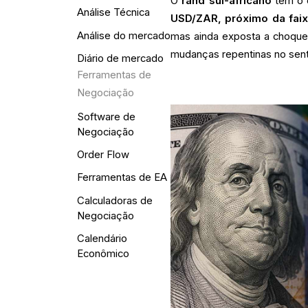
O
rand sul-africano
tem o o
Análise Técnica
USD/ZAR, próximo da faix
Análise do mercado
mas ainda exposta a choques
mudanças repentinas no sen
Diário de mercado
Ferramentas de
Negociação
Software de
Negociação
Order Flow
Ferramentas de EA
Calculadoras de
Negociação
Calendário
Econômico