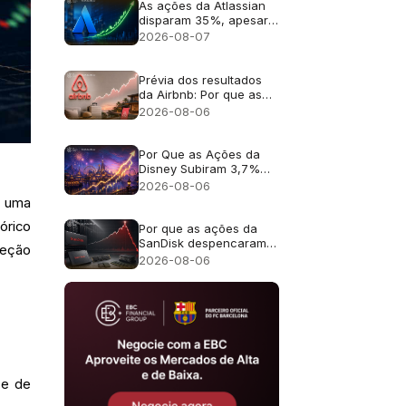
As ações da Atlassian
disparam 35%, apesar
da previsão de
2026-08-07
crescimento de 13%
Prévia dos resultados
da Airbnb: Por que as
ações da ABNB ainda
2026-08-06
podem cair mesmo com
um crescimento de
receita de 16%?
Por Que as Ações da
Disney Subiram 3,7%
Apesar da Receita
2026-08-06
Fraca?
É uma
órico
Por que as ações da
SanDisk despencaram
teção
cerca de 13% apesar
2026-08-06
da receita recorde de
US$ 8,97 bilhões?
 e de