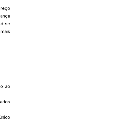
preço
lança
nd se
 mais
ão ao
cados
único