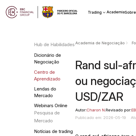
Academia
Trading
Sobre
Academia de Negociação
Fo
Hub de Habilidades
Dicionário de
Rand sul-af
Negociação
Centro de
ou negociaç
Aprendizado
Lendas do
USD/ZAR
Mercado
Webinars Online
Autor:
Charon N.
Revisado por:
EB
Pesquisa de
Publicado em: 2026-05-19
At
Mercado
Notícias de trading