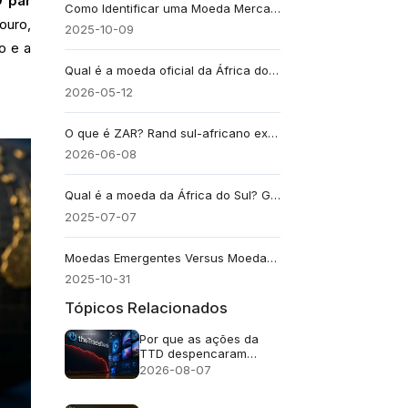
 par
Como Identificar uma Moeda Mercadoria no Forex
ouro,
2025-10-09
o e a
Qual é a moeda oficial da África do Sul?
2026-05-12
O que é ZAR? Rand sul-africano explicado no contexto das negociações.
2026-06-08
Qual é a moeda da África do Sul? Guia completo
2025-07-07
Moedas Emergentes Versus Moedas Principais: Qual a Diferença?
2025-10-31
Tópicos Relacionados
Por que as ações da
TTD despencaram
quase 30% após a
2026-08-07
previsão de receita de
US$ 650 milhões?