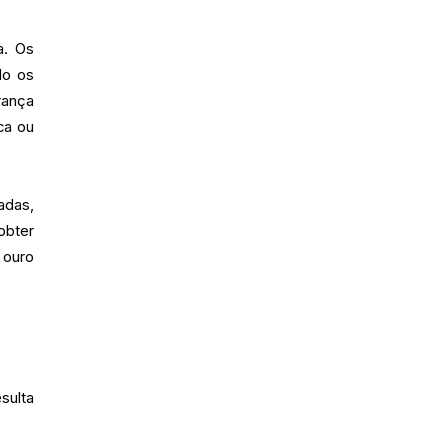
a. Os
do os
rança
ca ou
adas,
obter
 ouro
sulta