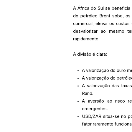
A África do Sul se benefici
do petróleo Brent sobe, os
comercial, elevar os custos
desvalorizar ao mesmo te
rapidamente.
A divisão é clara:
A valorização do ouro me
A valorização do petróle
A valorização das taxa
Rand.
A aversão ao risco r
emergentes.
USD/ZAR situa-se no po
fator raramente funcion