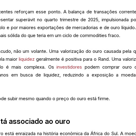
entes reforçam esse ponto. A balança de transações corrent
esentar superávit no quarto trimestre de 2025, impulsionada p
plo e por maiores exportações de mercadorias e de ouro líquido.
is sólida do que teria em um ciclo de commodities fraco.
scudo, não um volante. Uma valorização do ouro causada pela 
ela maior
liquidez
geralmente é positiva para o Rand. Uma valori
do é mais complexa. Os
investidores
podem comprar ouro 
canos em busca de liquidez, reduzindo a exposição a moed
de subir mesmo quando o preço do ouro está firme.
tá associado ao ouro
o está enraizada na história econômica da África do Sul. A moed