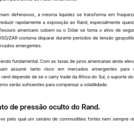
nam defensivos, a mesma liquidez se transforma em fraquez
eduzir rapidamente a exposição ao Rand, especialmente quan
 Tesouro americano sobem ou o Dólar se torna o ativo de segu
 USD/ZAR costuma disparar durante períodos de tensão geopolíti
ercados emergentes.
sendo fundamental. Com as taxas de juros americanas ainda elev
isam assumir tanto risco em mercados emergentes para 
 rand depende de se o carry trade da África do Sul, o suporte do
terno serão suficientes para compensar a volatilidade.
nto de pressão oculto do Rand.
tivo pelo qual um cenário de commodities fortes nem sempre re