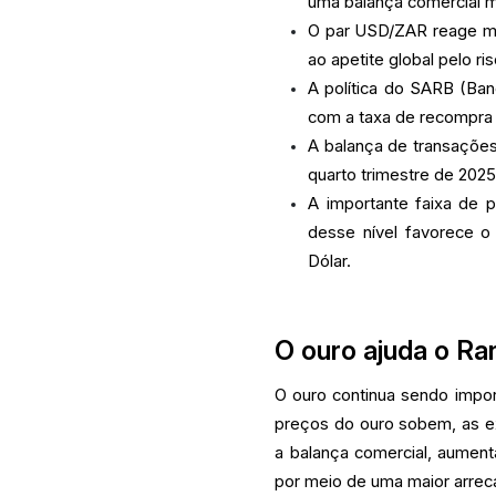
uma balança comercial m
O par USD/ZAR reage ma
ao apetite global pelo r
A política do SARB (Ban
com a taxa de recompra
A balança de transações
quarto trimestre de 2025
A importante faixa de 
desse nível favorece o
Dólar.
O ouro ajuda o Ra
O ouro continua sendo impor
preços do ouro sobem, as ex
a balança comercial, aumenta
por meio de uma maior arre