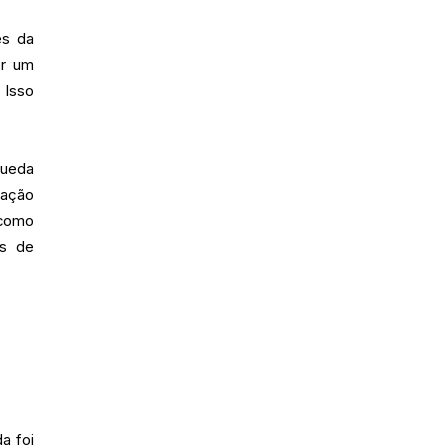
es da
or um
 Isso
queda
zação
como
as de
a foi