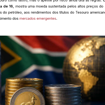
uro como lastro, mas o apetite por risco ainda dita as regras.
O
a de 16,
mostra uma moeda sustentada pelos altos preços do 
 do petróleo, aos rendimentos dos títulos do Tesouro american
timento dos
mercados emergentes
.