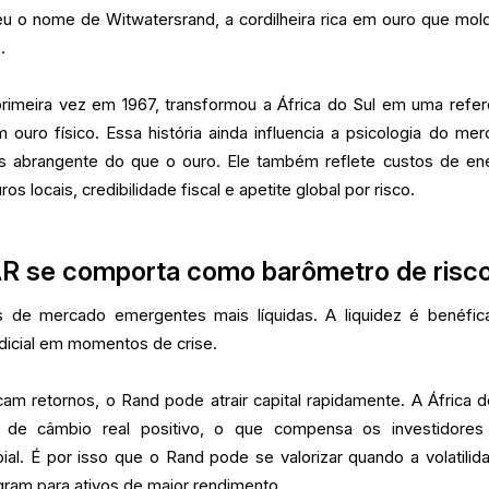
eu o nome de Witwatersrand, a cordilheira rica em ouro que mol
.
primeira vez em 1967, transformou a África do Sul em uma refer
 ouro físico. Essa história ainda influencia a psicologia do mer
abrangente do que o ouro. Ele também reflete custos de ene
ros locais, credibilidade fiscal e apetite global por risco.
R se comporta como barômetro de risc
de mercado emergentes mais líquidas. A liquidez é benéfi
icial em momentos de crise.
am retornos, o Rand pode atrair capital rapidamente. A África d
 de câmbio real positivo, o que compensa os investidores
l. É por isso que o Rand pode se valorizar quando a volatilid
gram para ativos de maior rendimento.