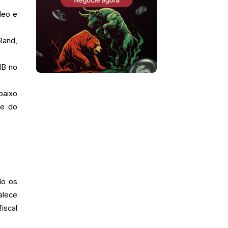
leo e
Rand,
IB no
baixo
le do
do os
alece
iscal