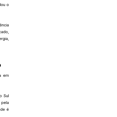
dou o
ência
cado,
rgia,
o
ca em
o Sul
 pela
ade é