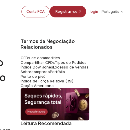
Conta FCA
Registrar-se
login
Português
Termos de Negociação
Relacionados
CFDs de commodities
o
Compartilhar CFDs
Tipos de Pedidos
Índice Dow Jones
Excesso de vendas
Sobrecomprado
Portfólio
do
Ponto de pivô
Índice de Força Relativa (RSI)
Opção Americana
Leitura Recomendada