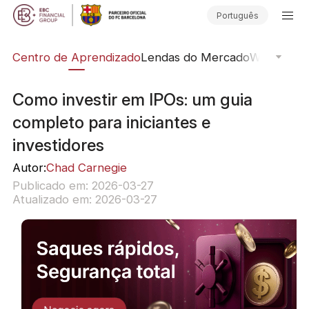
Português
ção
Centro de Aprendizado
Lendas do Mercado
Webinars O
Como investir em IPOs: um guia
completo para iniciantes e
investidores
Autor:
Chad Carnegie
Publicado em: 2026-03-27
Atualizado em: 2026-03-27