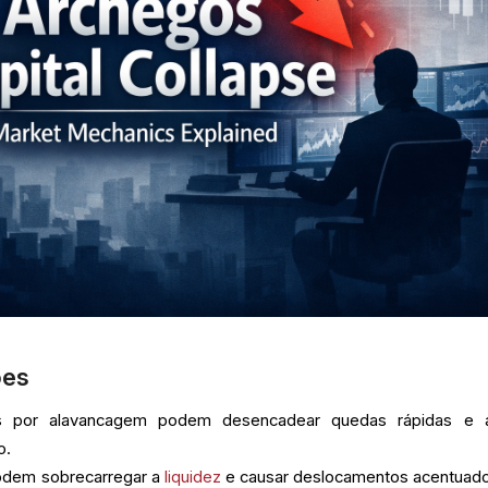
ões
as por alavancagem podem desencadear quedas rápidas e 
o.
odem sobrecarregar a
liquidez
e causar deslocamentos acentuad