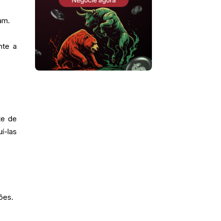
am.
nte a
te de
í-las
ões.