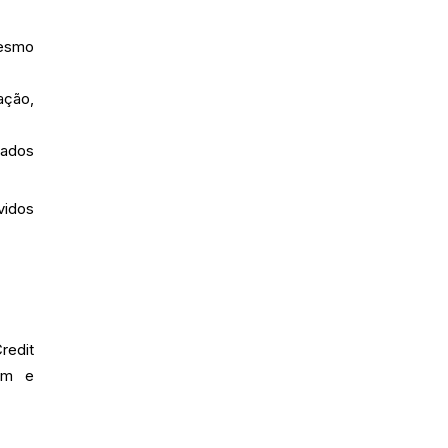
mesmo
ação,
tados
vidos
redit
em e