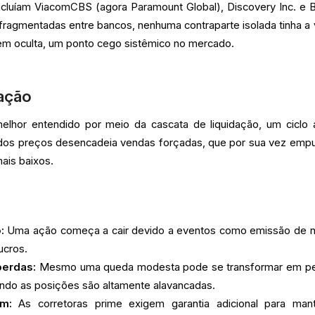
incluíam ViacomCBS (agora Paramount Global), Discovery Inc. e B
agmentadas entre bancos, nenhuma contraparte isolada tinha a 
em oculta, um ponto cego sistêmico no mercado.
dação
lhor entendido por meio da cascata de liquidação, um ciclo 
dos preços desencadeia vendas forçadas, que por sua vez emp
mais baixos.
o
:
Uma ação começa a cair devido a eventos como emissão de 
ucros.
perdas:
Mesmo uma queda modesta pode se transformar em p
ndo as posições são altamente alavancadas.
m:
As corretoras prime exigem garantia adicional para man