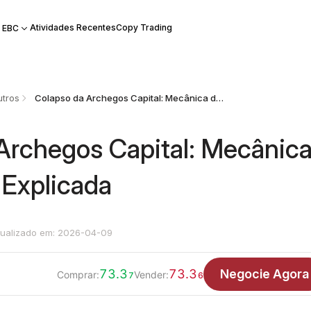
Atividades Recentes
Copy Trading
 EBC
tros
Colapso da Archegos Capital: Mecânica de Mercado Explicada
Archegos Capital: Mecânic
Explicada
tualizado em: 2026-04-09
73.3
73.3
Negocie Agora
Comprar:
Vender:
7
6