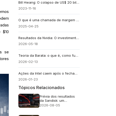
Bill Hwang: O colapso de US$ 20 bilhões da Archegos explicado
2023-11-16
ernos
podem
O que é uma chamada de margem e por que ela é perigosa?
radas
2025-04-25
e $10
Resultados da Nvidia: O investimento de US$ 95 bilhões pode levar a NVDA a US$ 6 trilhões?
2026-05-18
s se
Teoria da Barata: o que é, como funciona e exemplos de negociação
tores
2026-02-13
Ações da Intel caem após o fechamento do mercado: explicação para projeção incorreta
2026-01-23
Tópicos Relacionados
Prévia dos resultados
da Sandisk: um
crescimento de receita
2026-08-05
de 4 vezes é suficiente
após uma queda de