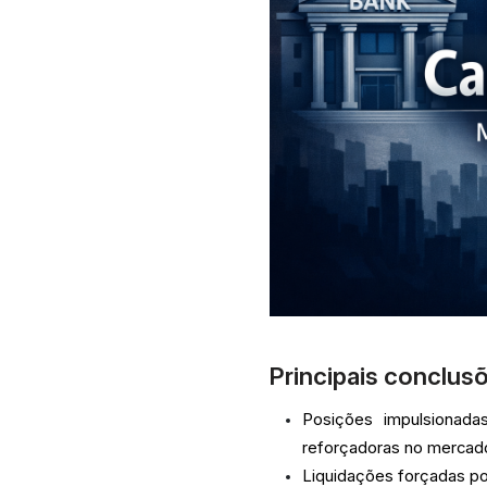
Principais conclus
Posições impulsionad
reforçadoras no mercad
Liquidações forçadas p