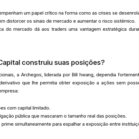
empenham um papel crítico na forma como as crises se desenrol
m distorcer os sinais de mercado e aumentar o risco sistêmico.
a do mercado dá aos traders uma vantagem estratégica dura
apital construiu suas posições?
cionais, a Archegos, liderada por Bill hwang, dependia fortemen
derivativo que lhe permitia obter exposição a ações sem possu
 empresa:
es com capital limitado.
vulgação pública que mascaram o tamanho real das posições.
s prime simultaneamente para espalhar a exposição entre instituiç