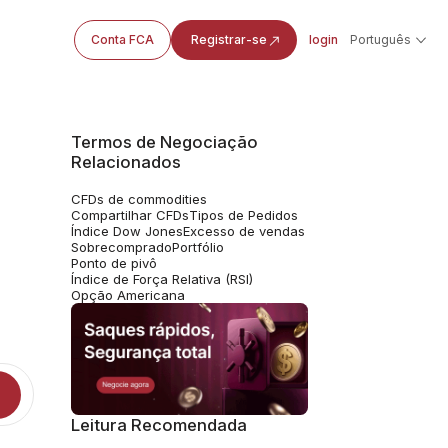
Conta FCA
Registrar-se
login
Português
Termos de Negociação
Relacionados
CFDs de commodities
a
Compartilhar CFDs
Tipos de Pedidos
Índice Dow Jones
Excesso de vendas
Sobrecomprado
Portfólio
Ponto de pivô
Índice de Força Relativa (RSI)
Opção Americana
Leitura Recomendada