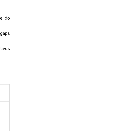
te do
 gaps
tivos