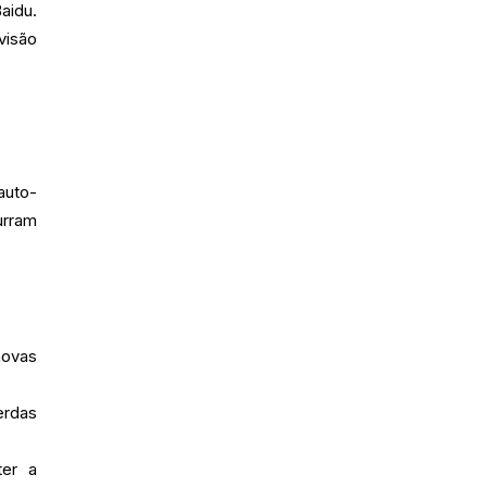
aidu.
visão
auto-
urram
novas
erdas
ter a