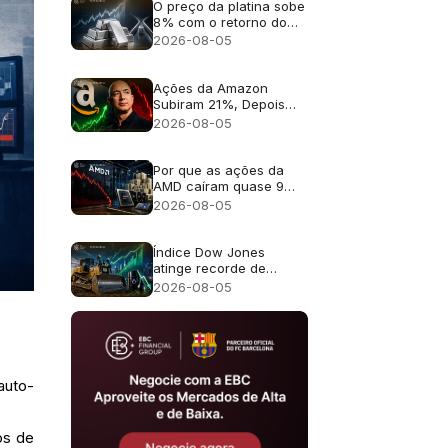
47% em julho?
O preço da platina sobe
8% com o retorno do
foco ao déficit de oferta
2026-08-05
previsto para 2026
Ações da Amazon
Subiram 21%, Depois
Bezos Registrou Venda
2026-08-05
de até US$ 4,1 Bi. Foi um
Alerta?
Por que as ações da
AMD caíram quase 9%
apesar da receita
2026-08-05
recorde de US$ 11,5
bilhões?
Índice Dow Jones
atinge recorde de
54.085 pontos:
2026-08-05
Caterpillar impulsiona a
alta, alívio com o
petróleo amplia o rali
auto-
os de