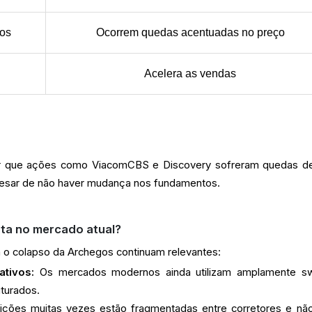
dos
Ocorrem quedas acentuadas no preço
Acelera as vendas
r que ações como ViacomCBS e Discovery sofreram quedas d
esar de não haver mudança nos fundamentos.
rta no mercado atual?
 o colapso da Archegos continuam relevantes:
tivos:
Os mercados modernos ainda utilizam amplamente s
turados.
ições muitas vezes estão fragmentadas entre corretores e nã