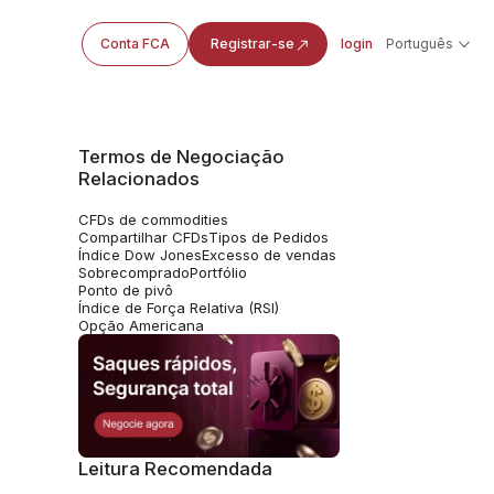
Conta FCA
Registrar-se
login
Português
Termos de Negociação
Relacionados
CFDs de commodities
Compartilhar CFDs
Tipos de Pedidos
Índice Dow Jones
Excesso de vendas
Sobrecomprado
Portfólio
Ponto de pivô
Índice de Força Relativa (RSI)
Opção Americana
Leitura Recomendada