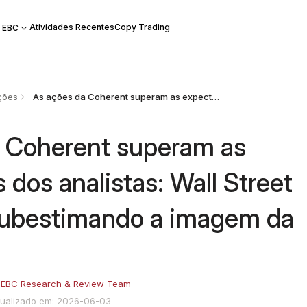
Atividades Recentes
Copy Trading
 EBC
ções
As ações da Coherent superam as expectativas dos analistas: Wall Street ainda está subestimando a imagem da IA?
 Coherent superam as
 dos analistas: Wall Street
subestimando a imagem da
:
EBC Research & Review Team
tualizado em: 2026-06-03