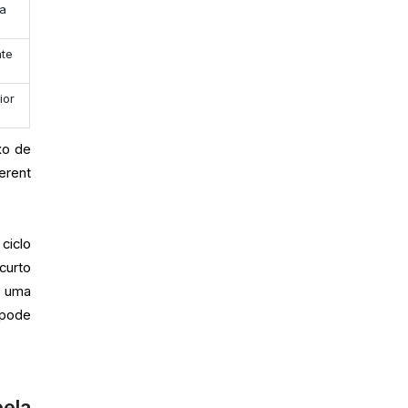
 a
nte
ior
xo de
erent
ciclo
curto
r uma
 pode
ela