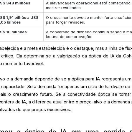
S$ 348 milhões
A alavancagem operacional está começando
mostrar resultados.
S$ 1,91 bilhão a US$
O crescimento deve se manter forte o suficie
,05 bilhões
para forçar revisões.
S$ 10 milhões
A conversão de dinheiro continua sendo a ma
lacuna de comprovação
abelecida e a meta estabelecida é o destaque, mas a linha de flu
 crítico. Ela determina se a valorização da óptica de IA da Coh
do momento favorável.
lvo e a demanda depende de se a óptica para IA representa um 
 capacidade. Se a demanda for apenas um ciclo de hardware de 
mais o crescimento futuro. Se a conectividade óptica se torna
 centers de IA, a diferença atual entre o preço-alvo e a demanda
alizados do que preços excessivos.
rmou a óptica de IA em uma corrida p