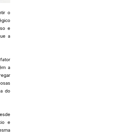
tir o
égico
sso e
que a
fator
bém a
regar
iosas
ia do
desde
cio e
mesma