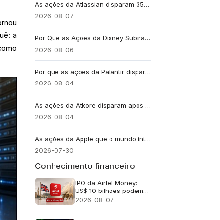
As ações da Atlassian disparam 35%, apesar da previsão de crescimento de 13%
2026-08-07
ornou
uê: a
Por Que as Ações da Disney Subiram 3,7% Apesar da Receita Fraca?
 como
2026-08-06
Por que as ações da Palantir dispararam: crescimento de 93%, fluxo de caixa livre de US$ 1,2 bilhão e revisão para cima das projeções
2026-08-04
As ações da Atkore disparam após a aquisição da empresa pela Prysmian por US$ 3,8 bilhões. O que a Prysmian está comprando, afinal?
2026-08-04
As ações da Apple que o mundo inteiro possui indiretamente
2026-07-30
Conhecimento financeiro
IPO da Airtel Money:
US$ 10 bilhões podem
torná-lo o maior IPO de
2026-08-07
Londres desde 2021?