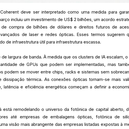
Coherent deve ser interpretado como uma medida para garan
arço incluiu um investimento de US$ 2 bilhões, um acordo estrat
 de compra de bilhões de dólares e direitos futuros de ace
avançados de laser e redes ópticas. Esses termos sugerem 
 de infraestrutura útil para infraestrutura escassa.
e de largura de banda. À medida que os clusters de IA escalam, o 
 quantidade de GPUs que podem ser implementadas, mas tam
s podem se mover entre chips, racks e sistemas sem sobrecar
 dissipação térmica. As conexões ópticas tornam-se mais val
e, latência e eficiência energética começam a definir a econom
 está remodelando o universo da fotônica de capital aberto, 
ores até empresas de embalagens ópticas, fotônica de silí
a uma visão mais abrangente das empresas listadas expostas à 