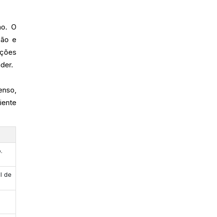
ão. O
ção e
ações
der.
enso,
iente
.
l de