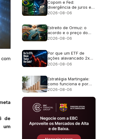
Copom e Fed:
divergência de juros e
efeito no câmbio
2026-08-06
Estreito de Ormuz: o
acordo e o preço do
petróleo
2026-08-06
Por que um ETF de
ações alavancado 2x
a com
não retorna o dobro?
2026-08-06
Estratégia Martingale:
como funciona e por
que falha
2026-08-06
 meta
6 de
s um