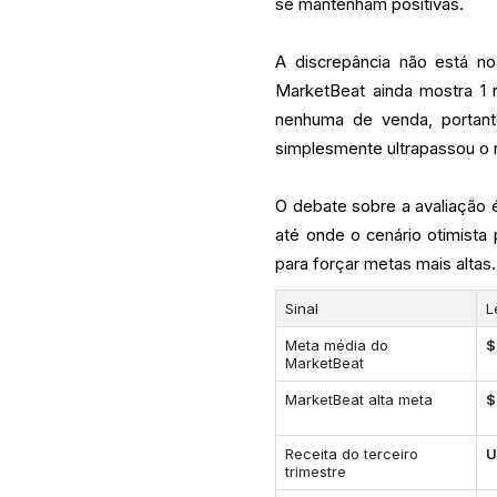
se mantenham positivas.
A discrepância não está n
MarketBeat ainda mostra 1
nenhuma de venda, portanto
simplesmente ultrapassou o n
O debate sobre a avaliação é
até onde o cenário otimista 
para forçar metas mais altas.
Sinal
L
Meta média do
$
MarketBeat
MarketBeat alta meta
$
Receita do terceiro
U
trimestre