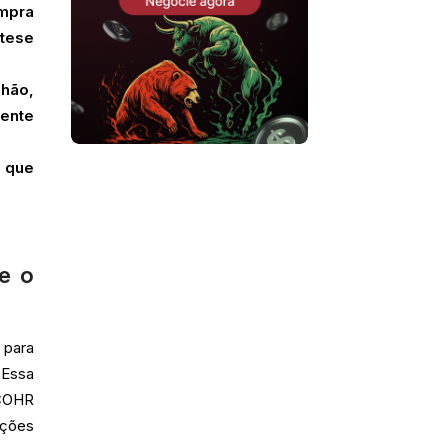
mpra
 tese
lhão,
ente
r que
e o
 para
 Essa
 COHR
ações