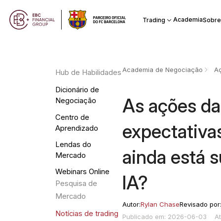
Academia
Trading
Sobre
Academia de Negociação
A
Hub de Habilidades
Dicionário de
As ações da
Negociação
Centro de
expectativas
Aprendizado
Lendas do
ainda está 
Mercado
Webinars Online
IA?
Pesquisa de
Mercado
Autor:
Rylan Chase
Revisado por
Notícias de trading
Publicado em: 2026-06-03
A