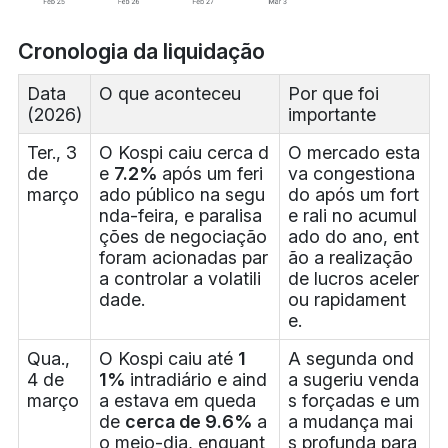
Cronologia da liquidação
Data
O que aconteceu
Por que foi
(2026)
importante
Ter., 3
O Kospi caiu cerca d
O mercado esta
de
e
7.2%
após um feri
va congestiona
março
ado público na segu
do após um fort
nda-feira, e paralisa
e rali no acumul
ções de negociação
ado do ano, ent
foram acionadas par
ão a realização
a controlar a volatili
de lucros aceler
dade.
ou rapidament
e.
Qua.,
O Kospi caiu até
1
A segunda ond
4 de
1%
intradiário e aind
a sugeriu venda
março
a estava em queda
s forçadas e um
de
cerca de 9.6%
a
a mudança mai
o meio-dia, enquant
s profunda para