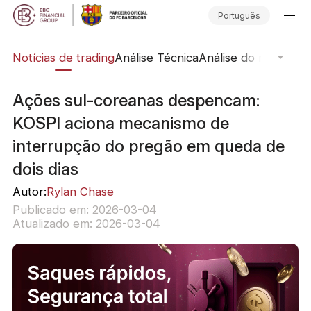
Português
ine
Notícias de trading
Análise Técnica
Análise do mercado
Ações sul-coreanas despencam:
KOSPI aciona mecanismo de
interrupção do pregão em queda de
dois dias
Autor:
Rylan Chase
Publicado em: 2026-03-04
Atualizado em: 2026-03-04