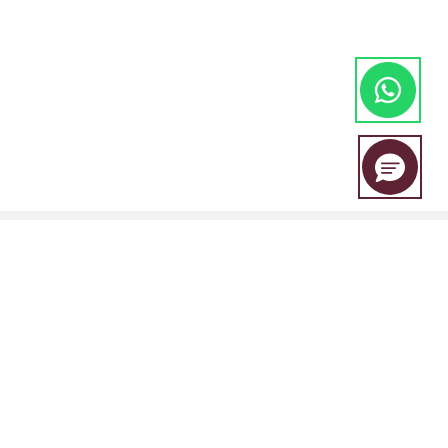
A EBC Financial Group é uma marca conjunta compartilhada por um
grupo de entidades que inclui:
A EBC Financial Group é regulada pala "Vincent and the Grenadines