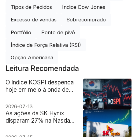
Tipos de Pedidos
Índice Dow Jones
Excesso de vendas
Sobrecomprado
Portfólio
Ponto de pivô
Índice de Força Relativa (RSI)
Opção Americana
Leitura Recomendada
O índice KOSPI despenca
hoje em meio à onda de
vendas de ações de
tecnologia e pânico global
2026-07-13
As ações da SK Hynix
disparam 27% na Nasdaq:
Por dentro da enorme
valorização do setor de IA