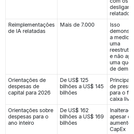
com os 8
desligam
relatados.
Reimplementações
Mais de 7.000
Isso
de IA relatadas
demonstr
a medida
uma
reestrutu
e não ap
uma ques
de demis
Orientações de
De US$ 125
Principal
despesas de
bilhões a US$ 145
de press
capital para 2026
bilhões
para o fl
caixa livr
Orientações sobre
De US$ 162
Inalterad
despesas para o
bilhões a US$ 169
apesar d
ano inteiro
bilhões
aumento 
CapEx