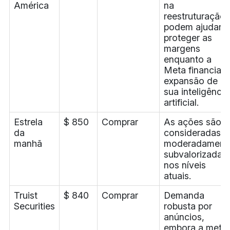
América
na
reestruturação
podem ajudar a
proteger as
margens
enquanto a
Meta financia a
expansão de
sua inteligência
artificial.
Estrela
$ 850
Comprar
As ações são
da
consideradas
manhã
moderadament
subvalorizadas
nos níveis
atuais.
Truist
$ 840
Comprar
Demanda
Securities
robusta por
anúncios,
embora a meta