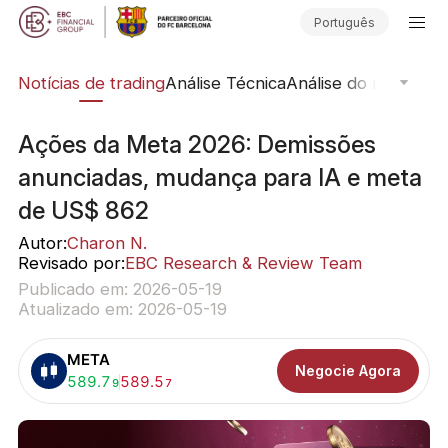
Português
ine
Notícias de trading
Análise Técnica
Análise do mercado
Ações da Meta 2026: Demissões
anunciadas, mudança para IA e meta
de US$ 862
Autor:
Charon N.
Revisado por:
EBC Research & Review Team
Publicado em: 2026-05-19
Atualizado em: 2026-05-19
META
Negocie Agora
Comprar:
589.7
Vender:
589.5
9
7