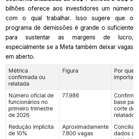
bilhões oferece aos investidores um número
com o qual trabalhar. Isso sugere que o
programa de demissões é grande o suficiente
para sustentar as margens de lucro,
especialmente se a Meta também deixar vagas
em aberto.
Métrica
Figura
Por que i
confirmada ou
importa
relatada
Número oficial de
77.986
Confirma 
funcionários no
base para
primeiro trimestre
corte de
de 2026
relatado.
Redução implícita
Aproximadamente
Concilia 
de 10%
7.800 vagas
dados ofi