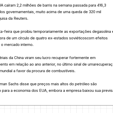
A caíram 2,2 milhões de barris na semana passada para 416,3
dos governamentais, muito acima de uma queda de 320 mil
uisa da Reuters.
ta-feira que proibiu temporariamente as exportações degasolina 
fora de um círculo de quatro ex-estados soviéticoscom efeitos
r o mercado interno.
triais da China viram seu lucro recuperar fortemente em
ento em relação ao ano anterior, no último sinal de umarecupera
undial a favor da procura de combustíveis.
dman Sachs disse que preços mais altos do petróleo são
io para a economia dos EUA, embora a empresa baixou sua previ