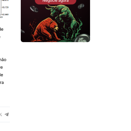
de
e
 não
ve
de
ra