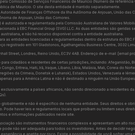
a pela Comissão de Serviços Financeiros de Maurício (Número de referênci
ública de Maurício. O site desta entidade é mantido separadamente.
a Autoridade de Finanças Offshore da Ilha Autônoma de Anjouan, União das
tônoma de Anjouan, União das Comores.
7) é autorizada e regulamentada pela Comissão Australiana de Valores Mobil
relacionada à EBC Financial Group (SVG) LLC. As duas entidades são geridas
ustraliana, e não há recurso disponível contra a entidade australiana.
ara as entidades licenciadas e regulamentadas dentro da estrutura do EBC F
ço registrado em 101 Gladstonos, Agathangelou Business Centre, 3032 Lima
nhall Street, Londres, Reino Unido, EC3V 4AB. Endereço de e-mail :
[email pr
ara cidadãos e residentes de certas jurisdições, incluindo: Afeganistão, Bi
go, Eritreia, Haiti, Irã, Iraque, Líbano, Líbia, Malásia, Mali, Coreia do Nor
as regiões da Crimeia, Donetsk e Luhansk), Estados Unidos, Venezuela e Iéme
penas para a América Latina e não é destinado a ninguém na União Europei
xclusivamente a países africanos, não sendo direcionado a residentes da U
Qs).
 globalmente e não é específico de nenhuma entidade. Seus direitos e ob
 Pode haver leis e regulamentos locais que proíbam ou limitem seus direitos 
tos e informações publicados neste site.
ociação são instrumentos financeiros complexos e apresentam um alto risc
e pode não ser adequada para todos os investidores. Antes de decidir neg
periência e apetite por risco. Existe a possibilidade de você sofrer uma pe