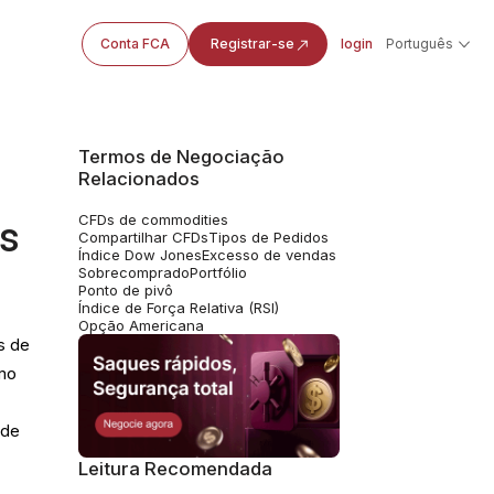
Conta FCA
Registrar-se
login
Português
Termos de Negociação
Relacionados
CFDs de commodities
as
Compartilhar CFDs
Tipos de Pedidos
Índice Dow Jones
Excesso de vendas
Sobrecomprado
Portfólio
Ponto de pivô
Índice de Força Relativa (RSI)
Opção Americana
s de
mo
 de
Leitura Recomendada