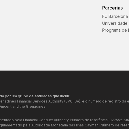
Parcerias
FC Barcelona
Universidade
Programa de 
da por um grupo de entidades que inclui:
Grenadines Financial Services Authority (SVGFSA), e o número de registro 
Vincent and the Grenadines.
mentado pela Financial Conduct Authority. Número de referência: 927552. Sit
regulamentado pela Autoridade Monetária das Ilhas Cayman (Número de refer