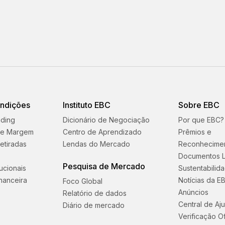
ondições
Instituto EBC
Sobre EBC
ading
Dicionário de Negociação
Por que EBC?
 e Margem
Centro de Aprendizado
Prêmios e
etiradas
Lendas do Mercado
Reconhecime
Documentos L
Pesquisa de Mercado
tucionais
Sustentabilid
nanceira
Notícias da E
Foco Global
Anúncios
Relatório de dados
Central de Aj
Diário de mercado
Verificação Of