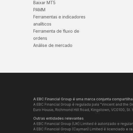
Baixar MT5
PAMM
Ferramentas e indicadores
analíticos
Ferramenta de fluxo de
ordens
Análise de mercado
A EBC Financial Group é uma marca conjunta compartilha
A EBC Financial Group é regulada pala "Vincent and the 
Euro House, Richmond Hill Road, Kingstown, VC0100, St. 
Outras entidades relevantes
A EBC Financial Group (UK) Limited é autorizado e regula
A EBC Financial Group (Cayman) Limited é licenciado e 