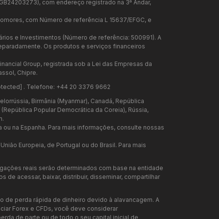
a GB24203273), com endereço registrado na 3ª Andar,
 Comores, com Número de referência L 15637/EFGC, e
iários e Investimentos (Número de referência: 500991). A
 separadamente. Os produtos e serviços financeiros
inancial Group, registrada sob a Lei das Empresas da
ssol, Chipre.
otected]
. Telefone: +44 20 3376 9662
elorrússia, Birmânia (Myanmar), Canadá, República
te (República Popular Democrática da Coreia), Rússia,
n.
a ou na Espanha. Para mais informações, consulte nossas
nião Europeia, de Portugal ou do Brasil. Para mais
rigações reais serão determinados com base na entidade
de acessar, baixar, distribuir, disseminar, compartilhar
o de perda rápida de dinheiro devido à alavancagem. A
ociar Forex e CFDs, você deve considerar
rda de parte ou de todo o seu capital inicial de