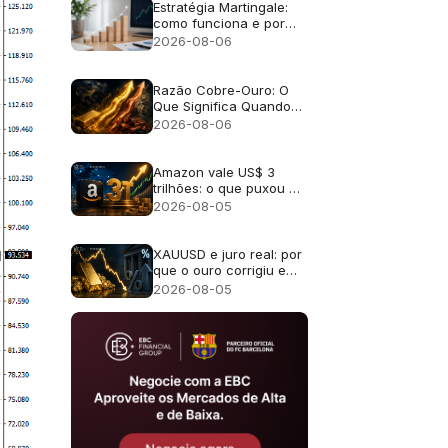
Estratégia Martingale:
como funciona e por
que falha
2026-08-06
Razão Cobre-Ouro: O
Que Significa Quando
Ouro e Cobre Sobem
2026-08-06
Juntos
Amazon vale US$ 3
trilhões: o que puxou a
alta
2026-08-05
XAUUSD e juro real: por
que o ouro corrigiu em
2026
2026-08-05