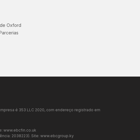
 de Oxford
Parcerias
da empresa é 353 LLC 2020, com endereço registrado em
e:
www.ebcfin.co.uk
ência: 2038223). Site:
www.ebcgroup.ky