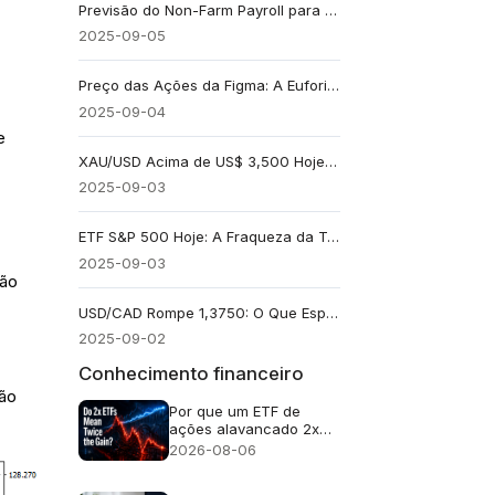
Previsão do Non-Farm Payroll para Agosto: Um Sinal de Esfriamento do Mercado de Trabalho?
2025-09-05
Preço das Ações da Figma: A Euforia da Era do IPO Está Acabando Agora?
2025-09-04
e
XAU/USD Acima de US$ 3,500 Hoje em Meio a Especulações Sobre Corte de Juros do Fed
2025-09-03
ETF S&P 500 Hoje: A Fraqueza da Tecnologia Está Impulsionando a Retração?
2025-09-03
ção
USD/CAD Rompe 1,3750: O Que Esperar Para o Par?
2025-09-02
Conhecimento financeiro
são
Por que um ETF de
ações alavancado 2x
não retorna o dobro?
2026-08-06