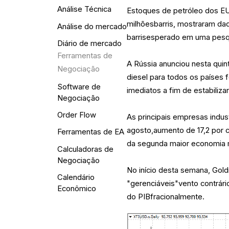
Análise Técnica
Estoques de petróleo dos EU
milhõesbarris, mostraram da
Análise do mercado
barrisesperado em uma pesq
Diário de mercado
Ferramentas de
A Rússia anunciou nesta quin
Negociação
diesel para todos os países 
Software de
imediatos a fim de estabiliza
Negociação
Order Flow
As principais empresas indus
agosto,aumento de 17,2 por c
Ferramentas de EA
da segunda maior economia m
Calculadoras de
Negociação
No início desta semana, Gol
Calendário
"gerenciáveis"vento contrár
Econômico
do PIBfracionalmente.