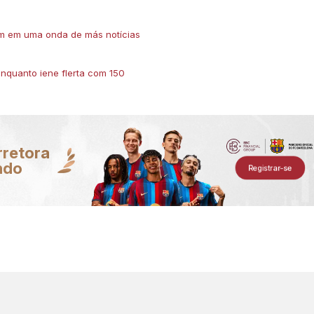
m em uma onda de más notícias
nquanto iene flerta com 150
rretora
ndo
Registrar-se