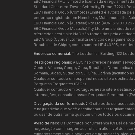
EBC Financial (MU) Limited é licenciada e regulamentad
Standard Chartered Tower, Cybercity, Ebene, 72201, Rep
EBC Financial Group (Comoros) Limited é autorizada pel
endereço registrado em Hamchako, Mutsamudu, Ilha Au
EBC Financial Group (Australia) Pty Ltd (ACN: 619 073 23
EBC Financial Group (Australia) Pty Ltd é uma entidade 
oferecidos neste site NÃO são fornecidos pela entidade a
EBC Group (Cyprus) Ltd facilita serviços de pagamento p
República de Chipre, com o número HE 449205, e endere
Endereço comercial:
The Leadenhall Building, 122 Leade
Restrições regionais:
A EBC não oferece nenhum serviço p
Centro-Africana, Congo, Cuba, República Democrática do Con
Somália, Sudão, Sudão do Sul, Síria, Ucrânia (incluindo 
Qualquer conteúdo em espanhol neste site é destinado a
Perguntas Frequentes (FAQs).
Qualquer conteúdo em português neste site é destinado e
informações, consulte nossas Perguntas Frequentes (FA
Divulgação da conformidade：
O site pode ser acessado
e na jurisdição que você escolher para ser regulamentado.
ou usar de outra forma qualquer um ou todos os documen
Aviso de risco:
Os Contratos por Diferença (CFDs) de neg
negociação com margem acarreta um alto nível de risco 
cuidadosamente seus objetivos de negociação, nível de ex