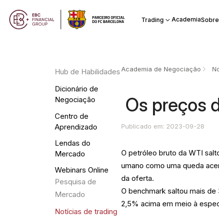
Academia
Trading
Sobre
Academia de Negociação
No
Hub de Habilidades
Dicionário de
​ Os preços
Negociação
Centro de
Publicado em: 2023-09-28
Aprendizado
Lendas do
O petróleo bruto da WTI salto
Mercado
umano como uma queda acent
Webinars Online
da oferta.
Pesquisa de
O benchmark saltou mais de 
Mercado
2,5% acima em meio à espec
Notícias de trading