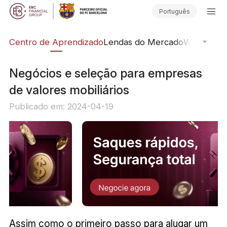
Português
ção
Centro de Aprendizado
Lendas do Mercado
Webinars O
Negócios e seleção para empresas
de valores mobiliários
Publicado em: 2024-04-19
Assim como o primeiro passo para alugar um