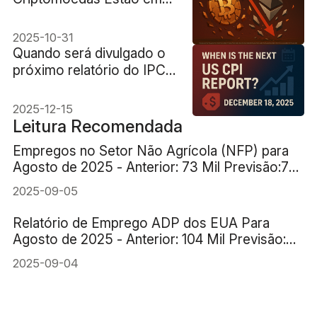
Baixa Apesar do Corte de
Juros Pelo Fed?
2025-10-31
Quando será divulgado o
próximo relatório do IPC
EUA? 18 de dezembro de
2025
2025-12-15
Leitura Recomendada
Empregos no Setor Não Agrícola (NFP) para
Agosto de 2025 - Anterior: 73 Mil Previsão:78
Mil
2025-09-05
Relatório de Emprego ADP dos EUA Para
Agosto de 2025 - Anterior: 104 Mil Previsão:
70 Mil
2025-09-04