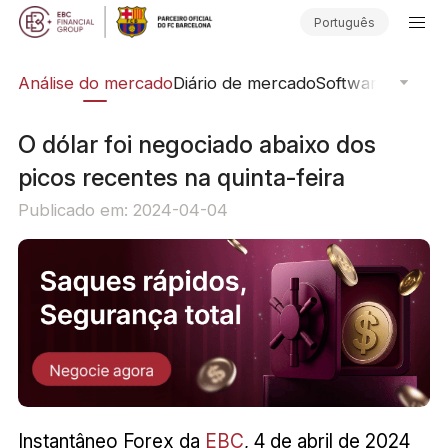
Português
ica
Análise do mercado
Diário de mercado
Software de Neg
O dólar foi negociado abaixo dos
picos recentes na quinta-feira
Publicado em: 2024-04-04
Instantâneo Forex da
EBC
, 4 de abril de 2024