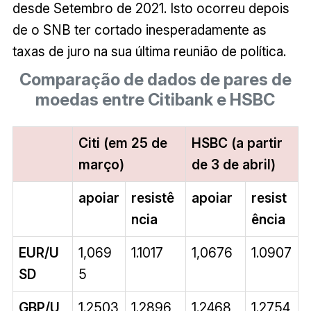
desde Setembro de 2021. Isto ocorreu depois
de o SNB ter cortado inesperadamente as
taxas de juro na sua última reunião de política.
Comparação de dados de pares de
moedas entre Citibank e HSBC
Citi (em 25 de
HSBC (a partir
março)
de 3 de abril)
apoiar
resistê
apoiar
resist
ncia
ência
EUR/U
1,069
1.1017
1,0676
1.0907
SD
5
GBP/U
1.2503
1.2896
1.2468
1.2754