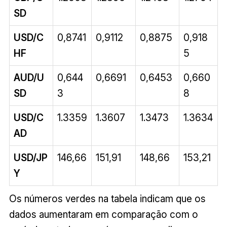
SD
USD/C
0,8741
0,9112
0,8875
0,918
HF
5
AUD/U
0,644
0,6691
0,6453
0,660
SD
3
8
USD/C
1.3359
1.3607
1.3473
1.3634
AD
USD/JP
146,66
151,91
148,66
153,21
Y
Os números verdes na tabela indicam que os
dados aumentaram em comparação com o