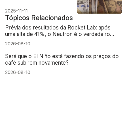
de Taxas de Juros
Elevadas nos EUA.
2025-11-11
Tópicos Relacionados
Prévia dos resultados da Rocket Lab: após
uma alta de 41%, o Neutron é o verdadeiro
teste
2026-08-10
Será que o El Niño está fazendo os preços do
café subirem novamente?
2026-08-10