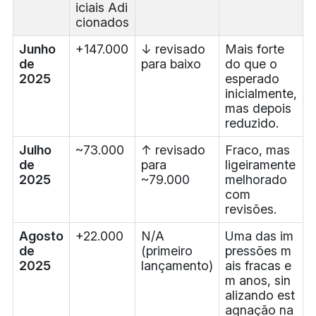
iciais Adi
cionados
Junho
+147.000
↓ revisado
Mais forte
de
para baixo
do que o
2025
esperado
inicialmente,
mas depois
reduzido.
Julho
~73.000
↑ revisado
Fraco, mas
de
para
ligeiramente
2025
~79.000
melhorado
com
revisões.
Agosto
+22.000
N/A
Uma das im
de
(primeiro
pressões m
2025
lançamento)
ais fracas e
m anos, sin
alizando est
agnação na