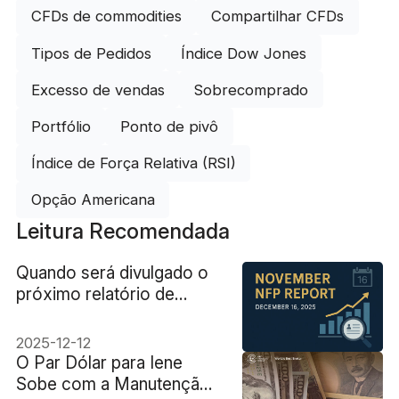
CFDs de commodities
Compartilhar CFDs
Tipos de Pedidos
Índice Dow Jones
Excesso de vendas
Sobrecomprado
Portfólio
Ponto de pivô
Índice de Força Relativa (RSI)
Opção Americana
Leitura Recomendada
Quando será divulgado o
próximo relatório de
empregos não agrícolas
dos EUA (NFP EUA)?
2025-12-12
O Par Dólar para Iene
Sobe com a Manutenção