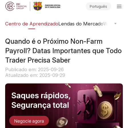
Português
ção
Centro de Aprendizado
Lendas do Mercado
Webinars O
Quando é o Próximo Non-Farm
Payroll? Datas Importantes que Todo
Trader Precisa Saber
Publicado em: 2025-09-26
Atualizado em: 2025-09-29