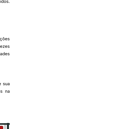
idos.
pções
vezes
dades
e sua
as na