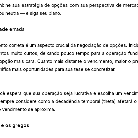
Combine sua estratégia de opções com sua perspectiva de merc
 ou neutra — e siga seu plano.
dade errada
nto correta é um aspecto crucial da negociação de opções. Inici
tos muito curtos, deixando pouco tempo para a operação funci
 opção mais cara. Quanto mais distante o vencimento, maior o pr
fica mais oportunidades para sua tese se concretizar.
cê espera que sua operação seja lucrativa e escolha um venci
 Sempre considere como a decadência temporal (theta) afetará o 
o vencimento se aproxima.
e e os gregos