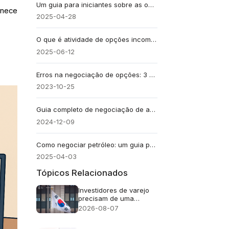
Um guia para iniciantes sobre as opções de estratégia da roda
rnece
2025-04-28
O que é atividade de opções incomuns e por que ela é importante?
2025-06-12
Erros na negociação de opções: 3 grandes erros a evitar
2023-10-25
Guia completo de negociação de ações para iniciantes
2024-12-09
Como negociar petróleo: um guia para iniciantes nos mercados de petróleo bruto
2025-04-03
Tópicos Relacionados
Investidores de varejo
precisam de uma
abordagem cuidadosa
2026-08-07
em relação ao FOMO
(medo de ficar de fora)