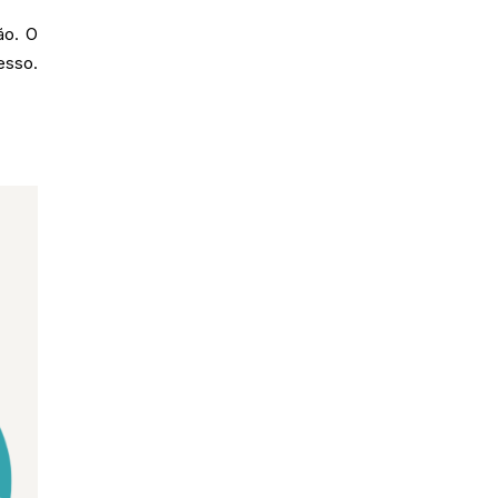
ão. O
esso.