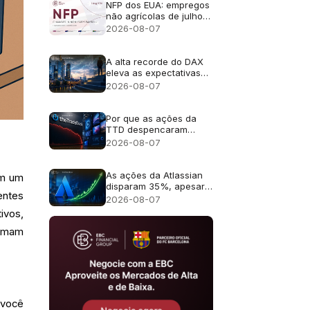
da IA
NFP dos EUA: empregos
não agrícolas de julho
de 2026 - Anterior: 57
2026-08-07
mil; Previsão: 83 mil
A alta recorde do DAX
eleva as expectativas
de lucros para as ações
2026-08-07
alemãs
Por que as ações da
TTD despencaram
quase 30% após a
2026-08-07
previsão de receita de
US$ 650 milhões?
As ações da Atlassian
em um
disparam 35%, apesar
entes
da previsão de
2026-08-07
crescimento de 13%
ivos,
tomam
 você