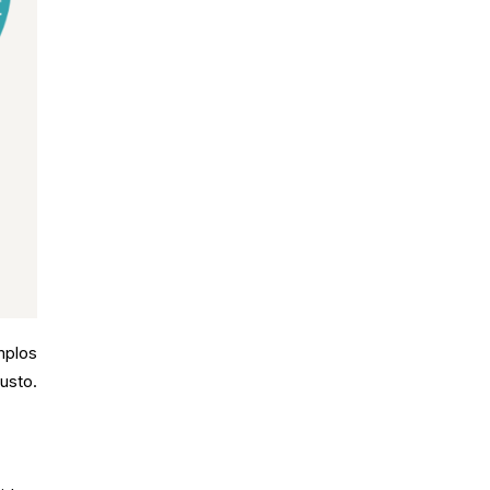
mplos
usto.