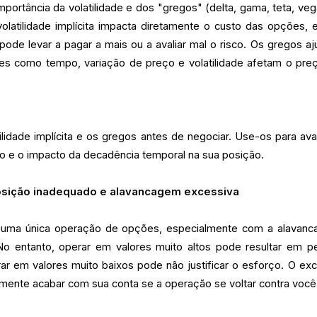
mportância da volatilidade e dos "gregos" (delta, gama, teta, veg
olatilidade implícita impacta diretamente o custo das opções, 
pode levar a pagar a mais ou a avaliar mal o risco. Os gregos a
es como tempo, variação de preço e volatilidade afetam o pre
ilidade implícita e os gregos antes de negociar. Use-os para aval
eço e o impacto da decadência temporal na sua posição.
osição inadequado e alavancagem excessiva
m uma única operação de opções, especialmente com a alavan
 entanto, operar em valores muito altos pode resultar em p
r em valores muito baixos pode não justificar o esforço. O ex
ente acabar com sua conta se a operação se voltar contra você