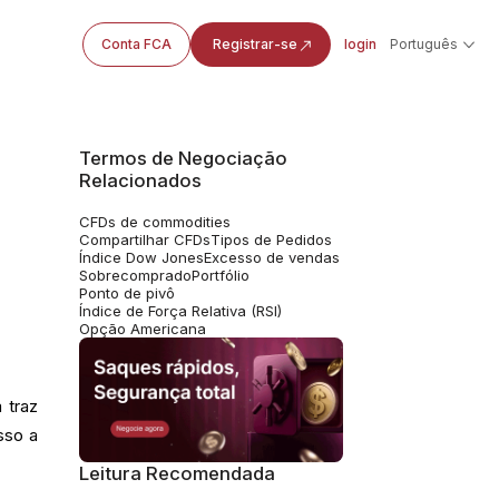
Conta FCA
Registrar-se
login
Português
Termos de Negociação
Relacionados
CFDs de commodities
Compartilhar CFDs
Tipos de Pedidos
Índice Dow Jones
Excesso de vendas
Sobrecomprado
Portfólio
Ponto de pivô
Índice de Força Relativa (RSI)
Opção Americana
 traz
sso a
Leitura Recomendada