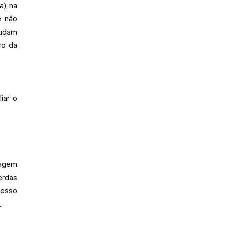
a) na
e não
judam
ço da
iar o
cagem
erdas
cesso
.