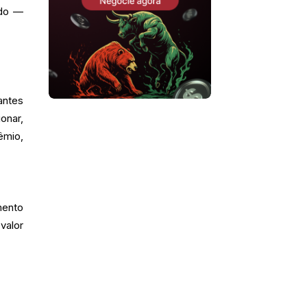
ado —
antes
onar,
êmio,
mento
valor