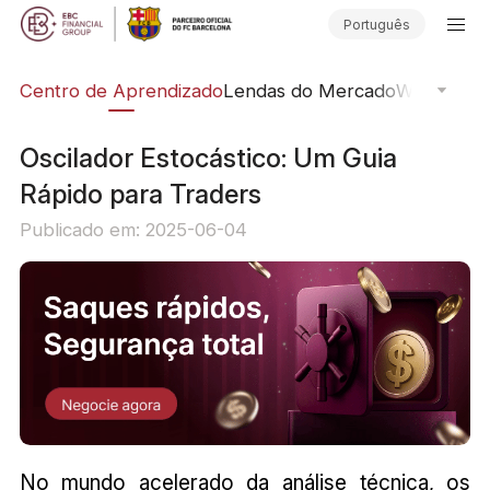
Português
ção
Centro de Aprendizado
Lendas do Mercado
Webinars O
Oscilador Estocástico: Um Guia
Rápido para Traders
Publicado em: 2025-06-04
No mundo acelerado da análise técnica, os