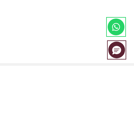
A EBC Financial Group é uma marca conjunta compartilhada por um
grupo de entidades que inclui:
A EBC Financial Group é regulada pala "Vincent and the Grenadines