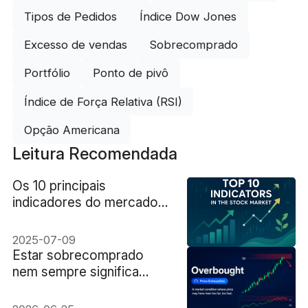
Tipos de Pedidos
Índice Dow Jones
Excesso de vendas
Sobrecomprado
Portfólio
Ponto de pivô
Índice de Força Relativa (RSI)
Opção Americana
Leitura Recomendada
Os 10 principais
indicadores do mercado
de ações que os traders
devem usar
2025-07-09
Estar sobrecomprado
nem sempre significa
vender: um guia para
iniciantes