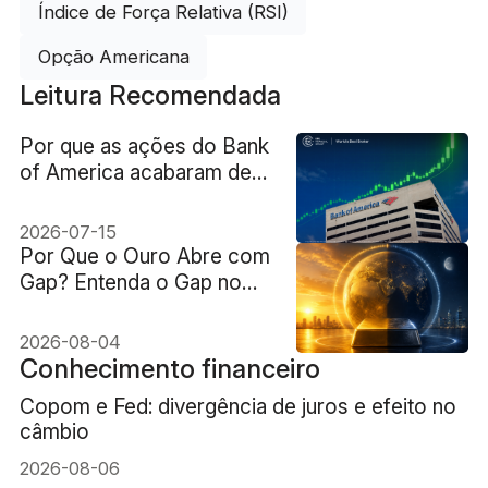
Índice de Força Relativa (RSI)
Opção Americana
Leitura Recomendada
Por que as ações do Bank
of America acabaram de
atingir um recorde
histórico?
2026-07-15
Por Que o Ouro Abre com
Gap? Entenda o Gap no
Ouro, os Horários de
Negociação e a Liquidez
2026-08-04
Conhecimento financeiro
Copom e Fed: divergência de juros e efeito no
câmbio
2026-08-06