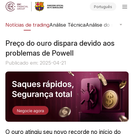
Português
ine
Notícias de trading
Análise Técnica
Análise do mercado
Preço do ouro dispara devido aos
problemas de Powell
Publicado em: 2025-04-21
O ouro atingiu seu novo recorde no início do