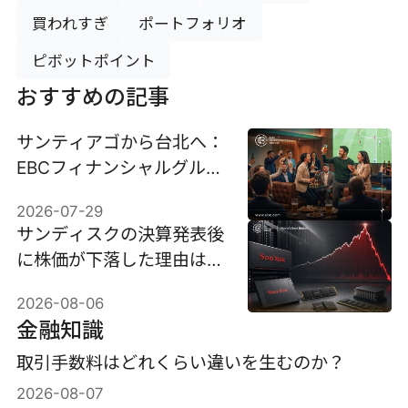
買われすぎ
ポートフォリオ
ピボットポイント
おすすめの記事
サンティアゴから台北へ：
EBCフィナンシャルグルー
プが2026年のサッカー熱
2026-07-29
狂観戦パーティーシリーズ
サンディスクの決算発表後
を締めくくる
に株価が下落した理由は、
過去最高の89億7000万ド
2026-08-06
ルの売上高にもかかわらず
金融知識
約13％急落したことだ。
取引手数料はどれくらい違いを生むのか？
2026-08-07