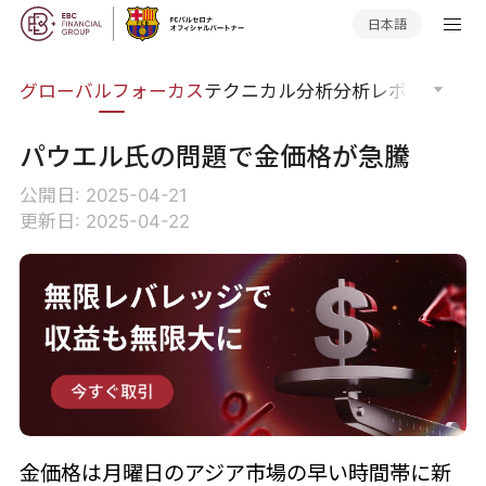
日本語
ナー
グローバルフォーカス
テクニカル分析
分析レポート
マー
パウエル氏の問題で金価格が急騰
公開日: 2025-04-21
更新日: 2025-04-22
金価格は月曜日のアジア市場の早い時間帯に新