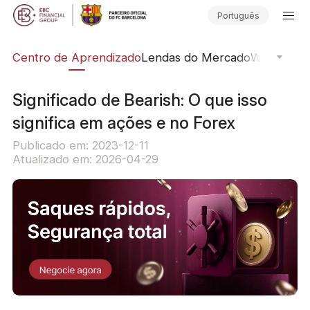
Português
ção
Centro de Aprendizado
Lendas do Mercado
Webinars O
Significado de Bearish: O que isso
significa em ações e no Forex
Publicado em: 2023-12-11
Atualizado em: 2026-04-29