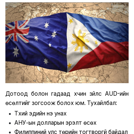
Дотоод болон гадаад хүчин зүйлс AUD-ийн
өсөлтийг зогсоож болох юм. Тухайлбал:
Түүхий эдийн үнэ унах
АНУ-ын долларын эрэлт өсөх
Филиппиний улс төрийн тогтворгүй байдал