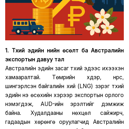
1. Түүхий эдийн үнийн өсөлт ба Австралийн
экспортын давуу тал
Австралийн эдийн засаг түүхий эдээс ихээхэн
хамааралтай. Төмрийн хүдэр, нүүрс,
шингэрүүлсэн байгалийн хий (LNG) зэрэг түүхий
эдийн үнэ өсөхийн хэрээр экспортын орлого
нэмэгдэж, AUD-ийн эрэлтийг дэмжиж
байна. Худалдааны нөхцөл сайжирч,
гадаадын хөрөнгө оруулагчид Австралийн