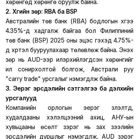
хөрөнгөд хөрөнгө оруулж байна.
2. Хүүгийн зөрүү: RBA ба BSP
Австралийн төв банк (RBA) бодлогын хүүгээ
4.35%-д хадгалж байгаа бол Филиппиний
төв банк (BSP) 2025 оны эцэс гэхэд 4.75%-
д хүртэл бууруулахаар төлөвлөж байна. Энэхүү
зөрүү нь AUD-ээр илэрхийлэгдсэн хөрөнгийг
илүү сонирхолтой болгож, Австрали руу
"carry trade" урсгалыг нэмэгдүүлж байна.
3. Эерэг эрсдэлийн сэтгэлгээ ба дэлхийн
урсгалууд
Компанийн орлогын эерэг үзүүлэлтүүд,
худалдааны хэлэлцээний ахиц, АНУ-ын
хувьцааны өсөлт зэрэг нь зах зээлийн
эрсдэлийн дуршлыг нэмэгдүүлж, AUD зэрэг