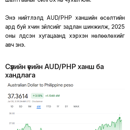
Энэ нийтлэлд AUD/PHP ханшийн өсөлтийн
ард буй хүчин зүйлсийг задлан шинжилж, 2025
оны үлдсэн хугацаанд хэрхэн нөлөөлөхийг
авч үзнэ.
Сүүлийн үеийн AUD/PHP ханш ба
хандлага