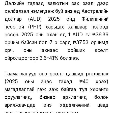
Дэлхийн гадаад валютын зах зээл дээр
хэлбэлзэл нэмэгдэж буй энэ үед Австралийн
доллар (AUD) 2025 онд Филиппиний
песотой (PHP) харьцах ханшаар нэлээд
өссөн. 2025 оны эхэн үед 1 AUD ≈ ₱36.36
орчим байсан бол 7-р сард ₱37.53 орчимд
хүрч, оны эхнээс хойших өсөлт
ойролцоогоор 3.6–4.1% болжээ.
Таамаглалууд энэ өсөлт цаашид үргэлжлэх
(2025 оны эцэс гэхэд ₱40 хүрэх)
магадлалтай гэж үзэж байгаа тул хөрөнгө
оруулагчид, бизнес эрхлэгчид болон
арилжаачдад энэ хөдөлгөөний цаад
шалтгааныг ойлгох нь чухал юм.