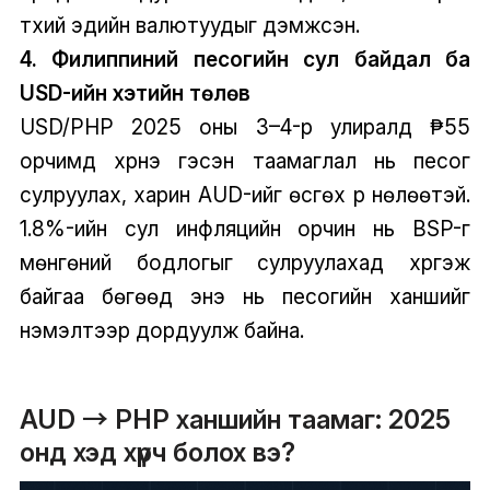
түүхий эдийн валютуудыг дэмжсэн.
4. Филиппиний песогийн сул байдал ба
USD-ийн хэтийн төлөв
USD/PHP 2025 оны 3–4-р улиралд ₱55
орчимд хүрнэ гэсэн таамаглал нь песог
сулруулах, харин AUD-ийг өсгөх үр нөлөөтэй.
1.8%-ийн сул инфляцийн орчин нь BSP-г
мөнгөний бодлогыг сулруулахад хүргэж
байгаа бөгөөд энэ нь песогийн ханшийг
нэмэлтээр дордуулж байна.
AUD → PHP ханшийн таамаг: 2025
онд хэд хүрч болох вэ?