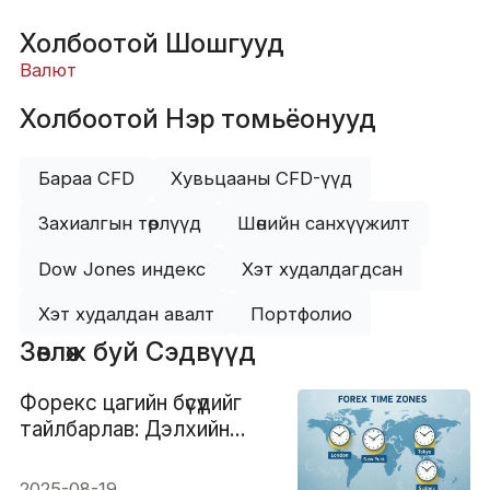
Холбоотой Шошгууд
Валют
Холбоотой Нэр томьёонууд
Бараа CFD
Хувьцааны CFD-үүд
Захиалгын төрлүүд
Шөнийн санхүүжилт
Dow Jones индекс
Хэт худалдагдсан
Хэт худалдан авалт
Портфолио
Зөвлөж буй Сэдвүүд
Форекс цагийн бүсүүдийг
тайлбарлав: Дэлхийн
хамгийн сайн арилжааны
цаг
2025-08-19