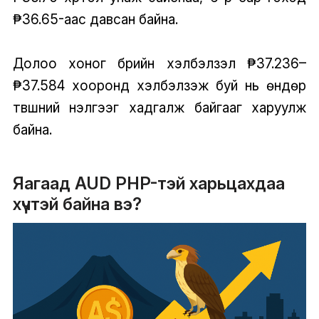
₱36.65-аас давсан байна.
Долоо хоног бүрийн хэлбэлзэл ₱37.236–
₱37.584 хооронд хэлбэлзэж буй нь өндөр
түвшний үнэлгээг хадгалж байгааг харуулж
байна.
Яагаад AUD PHP-тэй харьцахдаа
хүчтэй байна вэ?