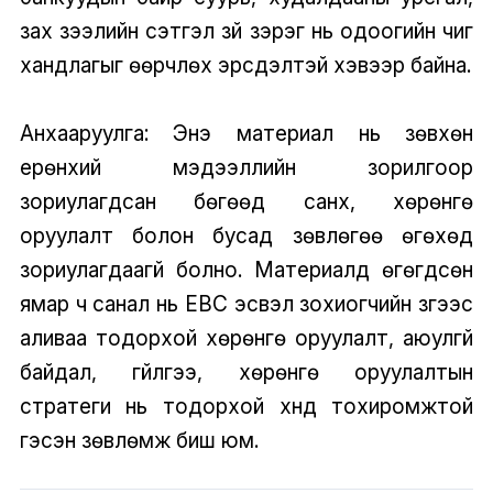
зах зээлийн сэтгэл зүй зэрэг нь одоогийн чиг
хандлагыг өөрчлөх эрсдэлтэй хэвээр байна.
Анхааруулга: Энэ материал нь зөвхөн
ерөнхий мэдээллийн зорилгоор
зориулагдсан бөгөөд санхүү, хөрөнгө
оруулалт болон бусад зөвлөгөө өгөхөд
зориулагдаагүй болно. Материалд өгөгдсөн
ямар ч санал нь EBC эсвэл зохиогчийн зүгээс
аливаа тодорхой хөрөнгө оруулалт, аюулгүй
байдал, гүйлгээ, хөрөнгө оруулалтын
стратеги нь тодорхой хүнд тохиромжтой
гэсэн зөвлөмж биш юм.