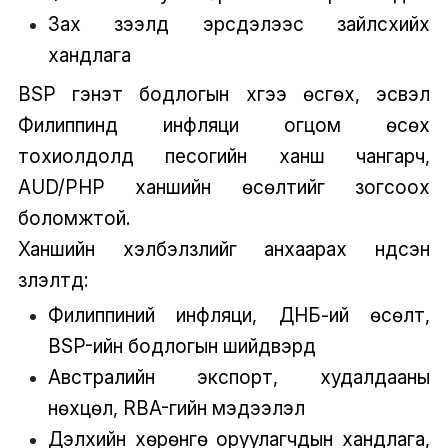
Зах зээлд эрсдэлээс зайлсхийх
хандлага
BSP гэнэт бодлогын хүүгээ өсгөх, эсвэл
Филиппинд инфляци огцом өсөх
тохиолдолд песогийн ханш чангарч,
AUD/PHP ханшийн өсөлтийг зогсоох
боломжтой.
Ханшийн хэлбэлзлийг анхаарах үндсэн
үзүүлэлтүүд:
Филиппиний инфляци, ДНБ-ий өсөлт,
BSP-ийн бодлогын шийдвэрүүд
Австралийн экспорт, худалдааны
нөхцөл, RBA-гийн мэдээлэл
Дэлхийн хөрөнгө оруулагчдын хандлага,