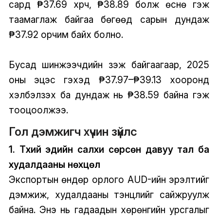
сард ₱37.69 хүрч, ₱38.89 болж өснө гэж
таамаглаж байгаа бөгөөд сарын дундаж
₱37.92 орчим байх болно.
Бусад шинжээчдийн үзэж байгаагаар, 2025
оны эцэс гэхэд ₱37.97–₱39.13 хооронд
хэлбэлзэх ба дундаж нь ₱38.59 байна гэж
тооцоолжээ.
Гол дэмжигч хүчин зүйлс
1. Түүхий эдийн салхи сөрсөн давуу тал ба
худалдааны нөхцөл
Экспортын өндөр орлого AUD-ийн эрэлтийг
дэмжиж, худалдааны тэнцлийг сайжруулж
байна. Энэ нь гадаадын хөрөнгийн урсгалыг