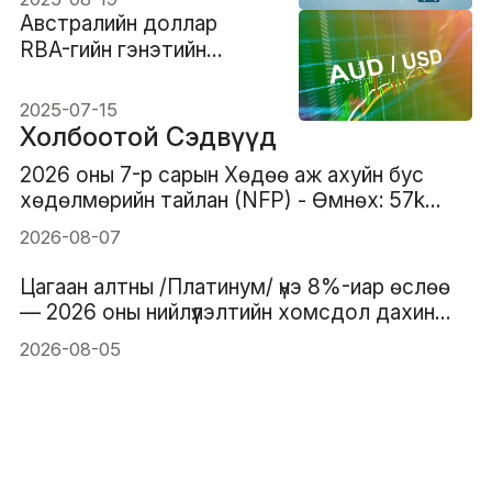
Австралийн доллар
RBA-гийн гэнэтийн
шийдвэрийн дараа
огцом өсөв
2025-07-15
Холбоотой Сэдвүүд
2026 оны 7-р сарын Хөдөө аж ахуйн бус
хөдөлмөрийн тайлан (NFP) - Өмнөх: 57k
Таамаглал: 83k
2026-08-07
Цагаан алтны /Платинум/ үнэ 8%-иар өслөө
— 2026 оны нийлүүлэлтийн хомсдол дахин
анхаарлын төвд орж байна
2026-08-05