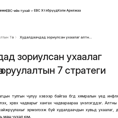
еми
EBC Хөтөлбөрүүд
Копи Арилжаа
EBC-ийн тухай
лтын Төв
Худалдаачдад зориулсан ухаалаг алтны хөрөнгө оруулалтын 7 стратеги
ад зориулсан ухаалаг
гө оруулалтын 7 стратеги
гцын тулгын чулуу хэвээр байгаа бөгөөд хямралын үед инфл
үүлэх, хөрвөх чадварыг хангах чадвараараа үнэлэгддэг. Алтны хө
сайжруулахыг эрмэлзэж буй худалдаачдын хувьд ухаалаг, 
нь маш чухал юм.