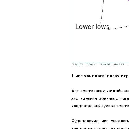
1. чиг хандлага-дагах ст
Алт арилжаалах хамгийн на
зах зээлийн зонхилох чиг
хандлагад нийцүүлэн арилж
Худалдаачид чиг хандлагы
хандлагын шугам гэх мэт т