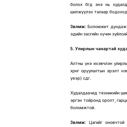
болох бөгөөд энэ нь худа
шилжүүлэх талаар бодоход
Зөвлөмж:
Боломжит дундаж б
эдийн засгийн хүчин зүйлси
5. Улирлын чанартай худ
Алтны үнэ ихэвчлэн улирлы
хөрөнгө оруулалтын эрэлт
үеэр) өсдөг.
Худалдаачид техникийн ши
эргэн тойронд оролт, гарцы
боломжтой.
Зөвлөмж:
Цагийг оновчтой 