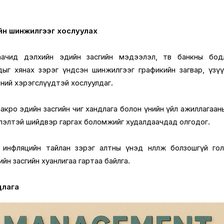
йн шинжилгээг хослуулах
ачид дэлхийн эдийн засгийн мэдээлэл, төв банкны бодл
дыг хянах зэрэг үндсэн шинжилгээг графикийн загвар, үзү
ний хэрэгслүүдтэй хослуулдаг.
акро эдийн засгийн чиг хандлага болон үнийн үйл ажиллагаан
лэлтэй шийдвэр гаргах боломжийг худалдаачдад олгодог.
 инфляцийн тайлан зэрэг алтны үнэд нөлөөлж болзошгүй го
йн засгийн хуанлигаа гартаа байлга.
длага