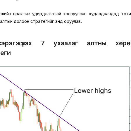
элийн практик удирдлагатай хослуулсан худалдаачдад тох
улалтын долоон стратегийг энд оруулав.
эрэгжүүлэх 7 ухаалаг алтны хөрө
еги