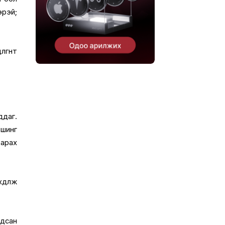
рэй;
гөөнт
ддаг.
шинг
зарах
өдөлж
гдсан