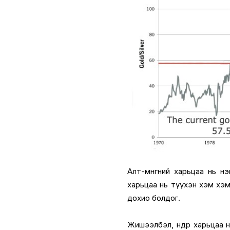
Алт-мөнгөний харьцаа нь н
харьцаа нь түүхэн хэм хэ
дохио болдог.
Жишээлбэл, өндөр харьцаа н