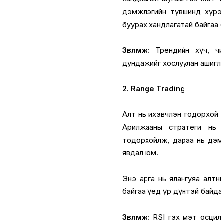
дэмжлэгийн түвшинд хүрэ
буурах хандлагатай байгаа
Зөвлөмж:
Трендийн хүч, чиг
дундажийг хослуулан ашигл
2. Range Trading
Алт нь ихэвчлэн тодорхой ү
Арилжааны стратеги нь
тодорхойлж, дараа нь дэм
явдал юм.
Энэ арга нь ялангуяа алтн
байгаа үед үр дүнтэй байда
Зөвлөмж:
RSI гэх мэт осцил