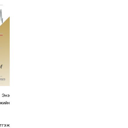
. Энэ
мжийн
лтгэж