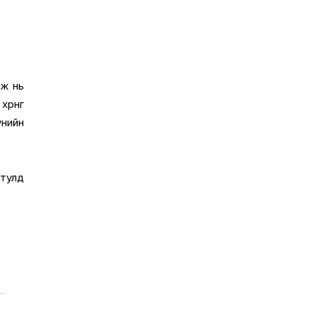
аж нь
өнгө
үнийн
 тулд