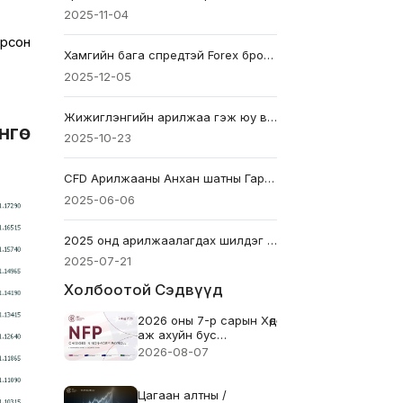
2025-11-04
ирсон
Хамгийн бага спредтэй Forex брокер: Өнөөдөр илүү ухаалаг арилжаа хий
2025-12-05
Жижиглэнгийн арилжаа гэж юу вэ: Зах зээлийн шинэ хүч
нгө
2025-10-23
CFD Арилжааны Анхан шатны Гарын Авлага
2025-06-06
2025 онд арилжаалагдах шилдэг алтны хувьцаанууд
2025-07-21
Холбоотой Сэдвүүд
2026 оны 7-р сарын Хөдөө
аж ахуйн бус
хөдөлмөрийн тайлан (NFP)
2026-08-07
- Өмнөх: 57k Таамаглал:
83k
Цагаан алтны /