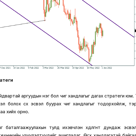
ратеги
йдвартай аргуудын нэг бол чиг хандлагыг дагах стратеги юм.
лэл болох өсөх эсвэл буурах чиг хандлагыг тодорхойлж, тэ
аа хийх орно.
г баталгаажуулахын тулд ихэвчлэн хөдөлгөөнт дундаж эсвэ
ехникийн үзүүлэлтүүдийг ашигладаг. Өсөх хандлагатай байга