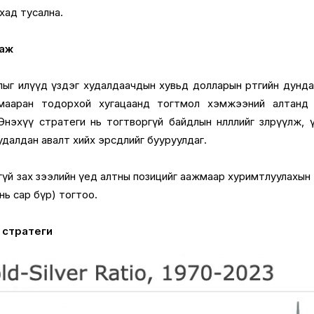
хад тусална.
даж
лыг илүүд үздэг худалдаачдын хувьд долларын өртгийн дунд
мааран тодорхой хугацаанд тогтмол хэмжээний алтанд хөр
эхүү стратеги нь тогтворгүй байдлын нөлөөллийг зөөлрүүлж, 
удалдан авалт хийх эрсдлийг бууруулдаг.
үй зах зээлийн үед алтны позицийг аажмаар хуримтлуулахын
нь сар бүр) тогтоо.
ы стратеги