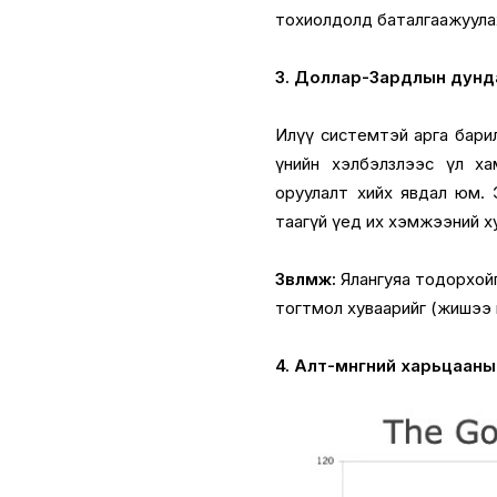
тохиолдолд баталгаажуула
3. Доллар-Зардлын дун
Илүү системтэй арга бари
үнийн хэлбэлзлээс үл ха
оруулалт хийх явдал юм. Эн
таагүй үед их хэмжээний х
Зөвлөмж:
Ялангуяа тодорхойг
тогтмол хуваарийг (жишээ 
4. Алт-мөнгөний харьцаан