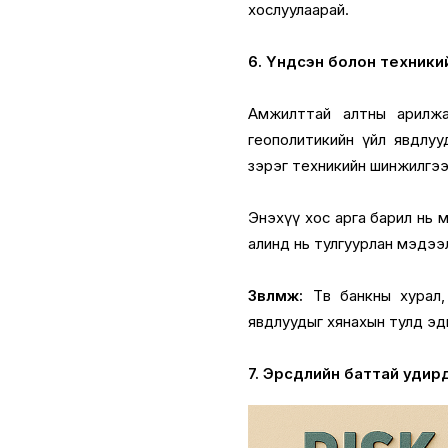
хослуулаарай.
6. Үндсэн болон техники
Амжилттай алтны арилжа
геополитикийн үйл явдлуу
зэрэг техникийн шинжилгээ
Энэхүү хос арга барил нь м
алинд нь тулгуурлан мэдээ
Зөвлөмж:
Төв банкны хурал,
явдлуудыг хянахын тулд эди
7. Эрсдлийн баттай удир