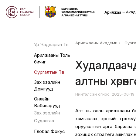
Акад
Арилжаа
Арилжааны Академи
Сурга
Ур Чадварын Төв
Арилжааны Толь
Худалдаачд
бичиг
Сургалтын Төв
алтны хөрөн
Зах зээлийн
Домгууд
Нийтэлсэн огноо: 2025-06-19
Онлайн
Вэбинарууд
Алт нь олон арилжааны ба
Зах зээлийн
хамгаалах, хөрөнгийг төрөлж
Судалгаа
оруулалтын арга барилаа 
Глобал Фокус
зохицох стратеги ашиглах 