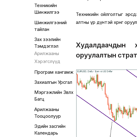
Техникийн
Шинжилгээ
Техникийн ойлголтыг эрсд
алтны үр дүнтэй хөрөнгө ору
Шинжилгээний
тайлан
Зах зээлийн
Худалдаачдын х
Тэмдэглэл
Арилжааны
оруулалтын страт
Хэрэгслүүд
Програм хангамж
Захиалгын Урсгал
Мэргэжлийн Зөвлөх
Багц
Арилжааны
Тооцоолуур
Эдийн засгийн
Календарь