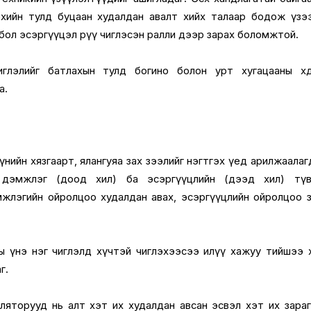
хийн тулд буцаан худалдан авалт хийх талаар бодож үзээ
 бол эсэргүүцэл рүү чиглэсэн ралли дээр зарах боломжтой.
лэлийг батлахын тулд богино болон урт хугацааны хөдөл
а.
нийн хязгаарт, ялангуяа зах зээлийг нэгтгэх үед арилжаалаг
 дэмжлэг (доод хил) ба эсэргүүцлийн (дээд хил) түв
жлэгийн ойролцоо худалдан авах, эсэргүүцлийн ойролцоо 
ы үнэ нэг чиглэлд хүчтэй чиглэхээсээ илүү хажуу тийшээ х
г.
ляторууд нь алт хэт их худалдан авсан эсвэл хэт их зара