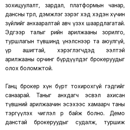
зохицуулалт, зардал, платформын чанар,
дансны төрөл, дэмжлэг зэрэг хэд хэдэн хүчин
зүйлийг анхааралтай авч үзэх шаардлагатай.
Эдгээр талыг өөрийн арилжааны зорилго,
туршлагын түвшинд үнэлснээр та аюулгүй,
үр ашигтай, хэрэглэгчдэд ээлтэй
арилжааны орчинг бүрдүүлдэг брокеруудыг
олох боломжтой.
Ганц брокер хүн бүрт тохирохгүй гэдгийг
санаарай. Таныг анхдагч эсвэл ахисан
түвшний арилжаачин эсэхээс хамаарч таны
тэргүүлэх чиглэл өөр байж болно. Демо
данстай брокеруудыг судалж, туршиж