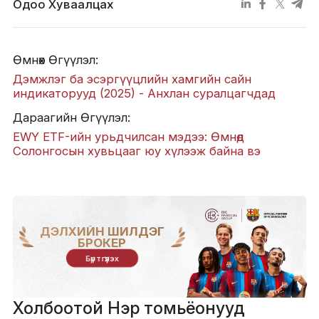
Одоо Хуваалцах
Өмнөх Өгүүлэл:
Дэмжлэг ба эсэргүүцлийн хамгийн сайн
индикаторууд (2025) - Анхлан суралцагчдад
Дараагийн Өгүүлэл:
EWY ETF-ийн урьдчилсан мэдээ: Өмнөд
Солонгосын хувьцааг юу хүлээж байна вэ
ДЭЛХИЙН ШИЛДЭГ
БРОКЕР
Бүртгүүлэх
Холбоотой Нэр томьёонууд