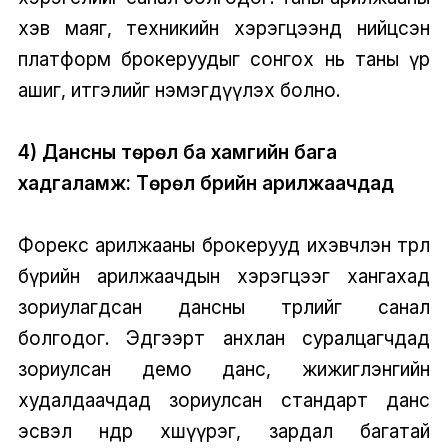
хэв маяг, техникийн хэрэгцээнд нийцсэн
платформ брокеруудыг сонгох нь таны үр
ашиг, итгэлийг нэмэгдүүлэх болно.
4) Дансны төрөл ба хамгийн бага
хадгаламж: Төрөл бүрийн арилжаачдад
Форекс арилжааны брокерууд ихэвчлэн төрөл
бүрийн арилжаачдын хэрэгцээг хангахад
зориулагдсан дансны төрлийг санал
болгодог. Эдгээрт анхлан суралцагчдад
зориулсан демо данс, жижиглэнгийн
худалдаачдад зориулсан стандарт данс
эсвэл өндөр хөшүүрэг, зардал багатай