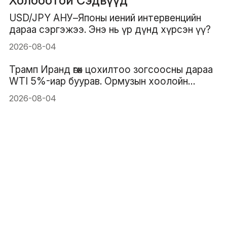
Холбоотой Сэдвүүд
USD/JPY АНУ–Японы иений интервенцийн
дараа сэргэжээ. Энэ нь үр дүнд хүрсэн үү?
2026-08-04
Трамп Иранд өгөх цохилтоо зогсоосны дараа
WTI 5%-иар буурав. Ормузын хоолойн
уналтын трэнд үргэлжилж чадах уу?
2026-08-04