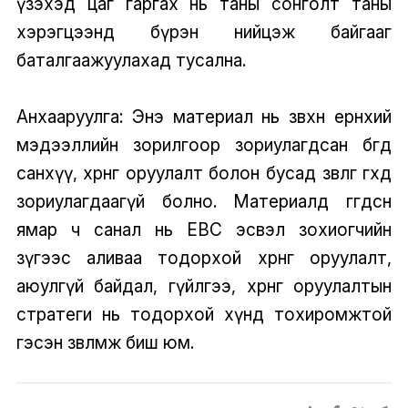
үзэхэд цаг гаргах нь таны сонголт таны
хэрэгцээнд бүрэн нийцэж байгааг
баталгаажуулахад тусална.
Анхааруулга: Энэ материал нь зөвхөн ерөнхий
мэдээллийн зорилгоор зориулагдсан бөгөөд
санхүү, хөрөнгө оруулалт болон бусад зөвлөгөө өгөхөд
зориулагдаагүй болно. Материалд өгөгдсөн
ямар ч санал нь EBC эсвэл зохиогчийн
зүгээс аливаа тодорхой хөрөнгө оруулалт,
аюулгүй байдал, гүйлгээ, хөрөнгө оруулалтын
стратеги нь тодорхой хүнд тохиромжтой
гэсэн зөвлөмж биш юм.