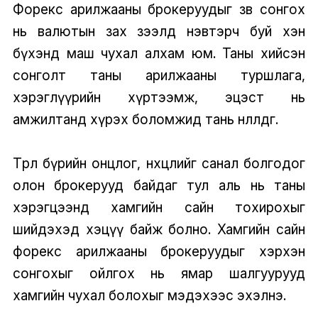
Форекс арилжааны брокеруудыг зөв сонгох
нь валютын зах зээлд нэвтэрч буй хэн
бүхэнд маш чухал алхам юм. Таны хийсэн
сонголт таны арилжааны туршлага,
хэрэглүүрийн хүртээмж, эцэст нь
амжилтанд хүрэх боломжид тань нөлөөлдөг.
Төрөл бүрийн онцлог, нөхцөлийг санал болгодог
олон брокерууд байдаг тул аль нь таны
хэрэгцээнд хамгийн сайн тохирохыг
шийдэхэд хэцүү байж болно. Хамгийн сайн
форекс арилжааны брокеруудыг хэрхэн
сонгохыг ойлгох нь ямар шалгуурууд
хамгийн чухал болохыг мэдэхээс эхэлнэ.