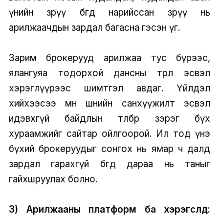
үнийн зөрүү бөгөөд нарийссан зөрүү нь
арилжаачдын зардал багасна гэсэн үг.
Зарим брокерууд арилжаа тус бүрээс,
ялангуяа тодорхой дансны төрөл эсвэл
хэрэглүүрээс шимтгэл авдаг. Үйлдэл
хийхээсээ өмнө шөнийн санхүүжилт эсвэл
идэвхгүй байдлын төлбөр зэрэг бүх
хураамжийг сайтар ойлгоорой. Ил тод үнэ
бүхий брокеруудыг сонгох нь ямар ч далд
зардал гарахгүй бөгөөд дараа нь таныг
гайхшруулах болно.
3) Арилжааны платформ ба хэрэгслүүд: