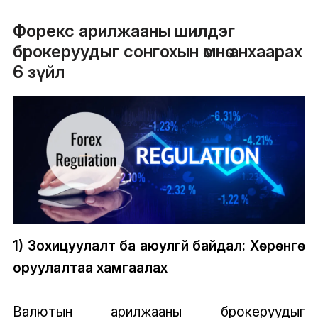
Форекс арилжааны шилдэг
брокеруудыг сонгохын өмнө анхаарах
6 зүйл
1) Зохицуулалт ба аюулгүй байдал: Хөрөнгө
оруулалтаа хамгаалах
Валютын арилжааны брокеруудыг