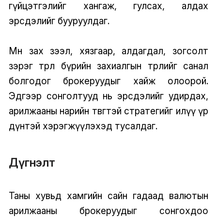
гүйцэтгэлийг хангаж, гулсах, алдах
эрсдэлийг бууруулдаг.
Мөн зах зээл, хязгаар, алдагдал, зогсолт
зэрэг төрөл бүрийн захиалгын төрлийг санал
болгодог брокеруудыг хайж олоорой.
Эдгээр сонголтууд нь эрсдэлийг удирдах,
арилжааны нарийн төвөгтэй стратегийг илүү үр
дүнтэй хэрэгжүүлэхэд тусалдаг.
Дүгнэлт
Таны хувьд хамгийн сайн гадаад валютын
арилжааны брокеруудыг сонгохдоо