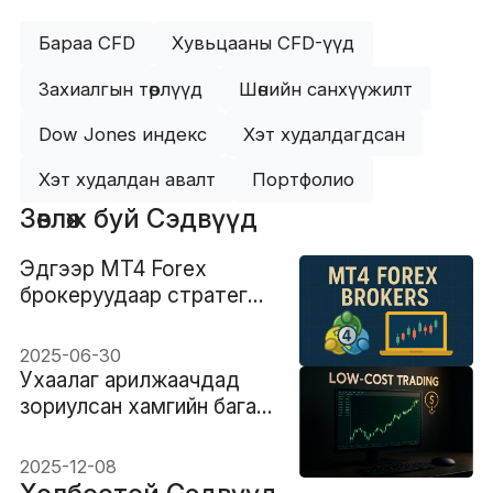
Бараа CFD
Хувьцааны CFD-үүд
Захиалгын төрлүүд
Шөнийн санхүүжилт
Dow Jones индекс
Хэт худалдагдсан
Хэт худалдан авалт
Портфолио
Зөвлөж буй Сэдвүүд
Эдгээр MT4 Forex
брокеруудаар стратегиа
дээшлүүл
2025-06-30
Ухаалаг арилжаачдад
зориулсан хамгийн бага
шимтгэлтэй Forex
брокерын гарын авлага
2025-12-08