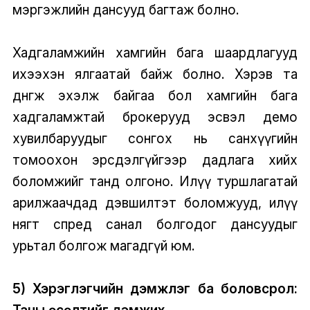
мэргэжлийн дансууд багтаж болно.
Хадгаламжийн хамгийн бага шаардлагууд
ихээхэн ялгаатай байж болно. Хэрэв та
дөнгөж эхэлж байгаа бол хамгийн бага
хадгаламжтай брокерууд эсвэл демо
хувилбаруудыг сонгох нь санхүүгийн
томоохон эрсдэлгүйгээр дадлага хийх
боломжийг танд олгоно. Илүү туршлагатай
арилжаачдад дэвшилтэт боломжууд, илүү
нягт спред санал болгодог дансуудыг
урьтал болгож магадгүй юм.
5) Хэрэглэгчийн дэмжлэг ба боловсрол:
Таны өсөлтийг дэмжих