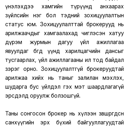
үнэлэхдээ хамгийн түрүүнд анхаарах
зүйлсийн нэг бол тэдний зохицуулалтын
статус юм. Зохицуулалттай брокерууд нь
арилжаачдыг хамгаалахад чиглэсэн хатуу
дүрэм журмын дагуу үйл ажиллагаа
явуулдаг бөгөөд үүнд харилцагчийн дансыг
тусгаарлах, үйл ажиллагааны ил тод байдал
зэрэг орно. Зохицуулалтгүй брокеруудтай
арилжаа хийх нь таныг залилан мэхлэх,
шударга бус үйлдэл гэх мэт шаардлагагүй
эрсдэлд оруулж болзошгүй.
Таны сонгосон брокер нь хүлээн зөвшөөрөгдсөн
санхүүгийн эрх бүхий байгууллагуудтай