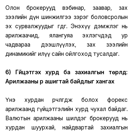
Олон брокерууд вэбинар, заавар, зах
зээлийн дүн шинжилгээ зэрэг боловсролын
эх сурвалжуудыг өгдөг. Энэхүү дэмжлэг нь
арилжаачид, ялангуяа эхлэгчдэд ур
чадвараа дээшлүүлэх, зах зээлийн
динамикийг илүү сайн ойлгоход тусалдаг.
6) Гүйцэтгэх хурд ба захиалгын төрлүүд:
Арилжааны үр ашигтай байдлыг хангах
Үнэ хурдан өөрчлөгдөж болох форекс
арилжаанд гүйцэтгэлийн хурд чухал байдаг.
Валютын арилжааны шилдэг брокерууд нь
хурдан шуурхай, найдвартай захиалгын