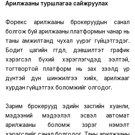
Арилжааны туршлагаа сайжруулах
Форекс арилжааны брокеруудын санал
болгож буй арилжааны платформын чанар нь
таны амжилтанд чухал үүрэг гүйцэтгэдэг.
Бодит цагийн өгөгдөл, дэвшилтэт график
хэрэгсэл бүхий хэрэглэгчдэд ээлтэй,
тогтвортой платформ нь зах зээлд үр
дүнтэй дүн шинжилгээ хийх, арилжааг
хурдан гүйцэтгэх боломжийг олгодог.
Зарим брокерууд эдийн засгийн хуанли,
мэдээний мэдээлэл эсвэл автомат
арилжааны боломж зэрэг нэмэлт
хэрэгслийг санал болгодог. Таны арилжааны