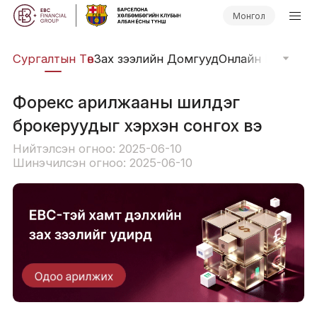
Монгол
иг
Сургалтын Төв
Зах зээлийн Домгууд
Онлайн Вэбинар
Форекс арилжааны шилдэг
брокеруудыг хэрхэн сонгох вэ
Нийтэлсэн огноо: 2025-06-10
Шинэчилсэн огноо: 2025-06-10