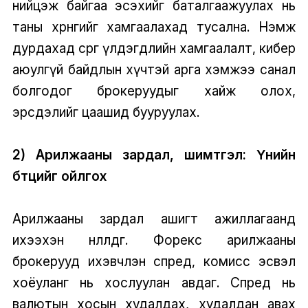
нийцэж байгаа эсэхийг баталгаажуулах нь
таны хөрөнгийг хамгаалахад тусална. Нэмж
дурдахад сөрөг үлдэгдлийн хамгаалалт, кибер
аюулгүй байдлын хүчтэй арга хэмжээ санал
болгодог брокеруудыг хайж олох,
эрсдэлийг цаашид бууруулах.
2) Арилжааны зардал, шимтгэл: Үнийн
бүтцийг ойлгох
Арилжааны зардал ашигт ажиллагаанд
ихээхэн нөлөөлдөг. Форекс арилжааны
брокерууд ихэвчлэн спред, комисс эсвэл
хоёуланг нь хослуулан авдаг. Спред нь
валютын хосын худалдах, худалдан авах