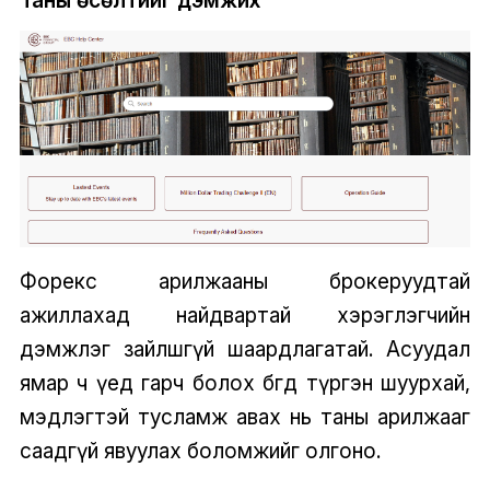
Форекс арилжааны брокеруудтай
ажиллахад найдвартай хэрэглэгчийн
дэмжлэг зайлшгүй шаардлагатай. Асуудал
ямар ч үед гарч болох бөгөөд түргэн шуурхай,
мэдлэгтэй тусламж авах нь таны арилжааг
саадгүй явуулах боломжийг олгоно.